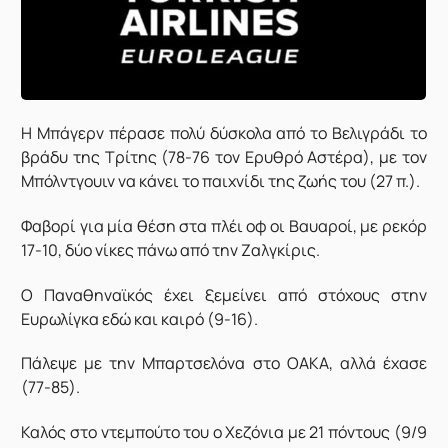
Η Μπάγερν πέρασε πολύ δύσκολα από το Βελιγράδι το
βράδυ της Τρίτης (78-76 τον Ερυθρό Αστέρα), με τον
Μπόλντγουιν να κάνει το παιχνίδι της ζωής του (27 π.).
Φαβορί για μία θέση στα πλέι οφ οι Βαυαροί, με ρεκόρ
17-10, δύο νίκες πάνω από την Ζαλγκίρις.
Ο Παναθηναϊκός έχει ξεμείνει από στόχους στην
Ευρωλίγκα εδώ και καιρό (9-16).
Πάλεψε με την Μπαρτσελόνα στο ΟΑΚΑ, αλλά έχασε
(77-85).
Καλός στο ντεμπούτο του ο Χεζόνια με 21 πόντους (9/9