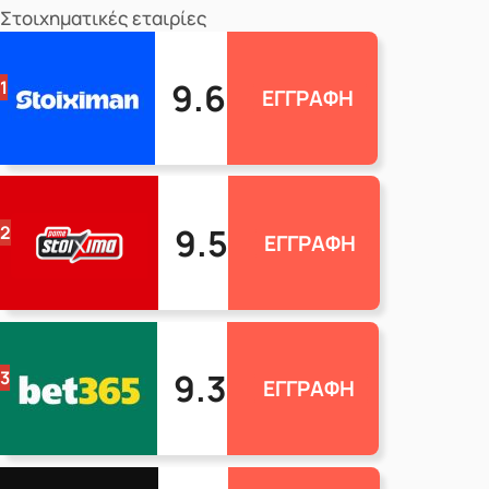
Στοιχηματικές εταιρίες
9.6
1
ΕΓΓΡΑΦΗ
9.5
2
ΕΓΓΡΑΦΗ
9.3
3
ΕΓΓΡΑΦΗ