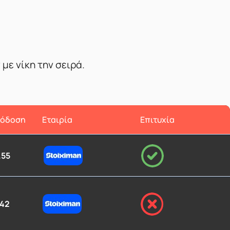
με νίκη την σειρά.
όδοση
Εταιρία
Επιτυχία
.55
.42