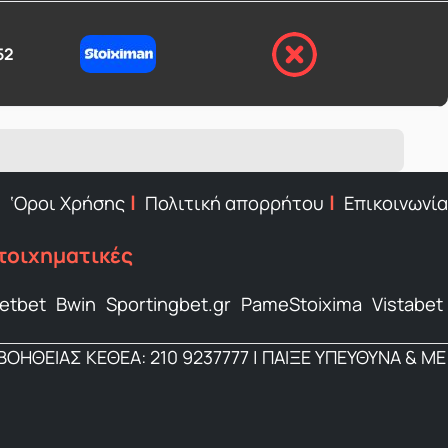
52
‘Οροι Χρήσης
Πολιτική απορρήτου
Επικοινωνία
τοιχηματικές
etbet
Bwin
Sportingbet.gr
PameStoixima
Vistabet
ΟΗΘΕΙΑΣ ΚΕΘΕΑ: 210 9237777 | ΠΑΙΞΕ ΥΠΕΥΘΥΝΑ & ΜΕ