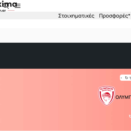
Skip to main content
Στοιχηματικές
Προσφορές*
↻
τ
ΟΛΥΜΠ
↻