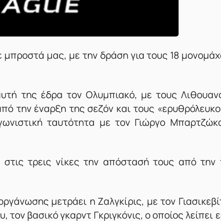
 μπροστά μας, με την δράση για τους 18 μονομάχ
αυτή της έδρα τον Ολυμπιακό, με τους Λιθουαν
πό την έναρξη της σεζόν και τους «ερυθρόλευκο
γωνιστική ταυτότητα με τον Γιώργο Μπαρτζώκ
ι στις τρεις νίκες την απόστασή τους από την
οργάνωσης μετράει η Ζαλγκίρις, με τον Γιασικεβ
, τον βασικό γκαρντ Γκριγκόνις, ο οποίος λείπει 