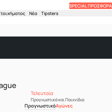
SPECIAL ΠΡΟΣΦΟΡΑ
Στοιχήματος
Νέα
Tipsters
eague
Τελευταία
Προγνωστικά και Παιχνίδια
Προγνωστικά
Αγώνες