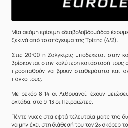
Μ
ία ακόμη κρίσιμη «διαβολοβδομάδα» έχουμε
ξεκινά από το απόγευμα της Τρίτης (4/2).
Στις 20:00 η Ζαλγκίρις υποδέχεται στην κ
βρίσκονται στην καλύτερη κατάστασή τους α
προσπαθούν να βρουν σταθερότητα και α
πάγκο τους.
Με ρεκόρ 8-14 οι Λιθουανοί, έχουν μειώσε
οχτάδα, στο 9-13 οι Πειραιώτες.
Πέντε νίκες στα εφτά τελευταία ματς της δι
να μην έχει στη διάθεσή του τον 2
σκόρερ του
ο