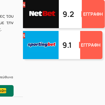
4
9.2
ΕΓΓΡΑΦΗ
ες του
με την
.
5
9.1
ΕΓΓΡΑΦΗ
Υπεύθυνα
ΑΦΗ