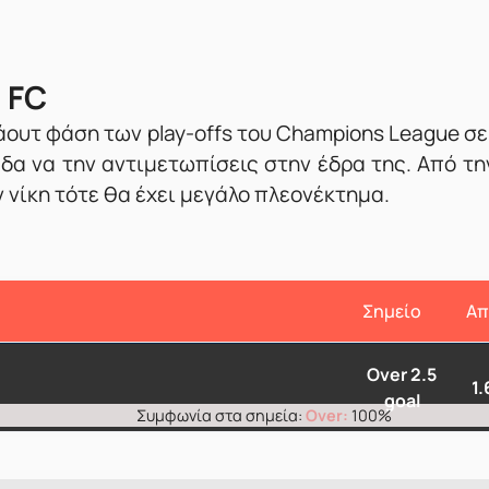
 FC
άουτ φάση των play-offs του Champions League σε
δα να την αντιμετωπίσεις στην έδρα της. Από τη
ν νίκη τότε θα έχει μεγάλο πλεονέκτημα.
Σημείο
Απ
Over 2.5
1.
goal
Over:
100%