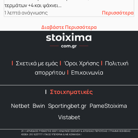
τερμάτων +4 και ψάχνει…
1 λεπτά ανάγνωσης
Περισσότερα
Διαβάστε Περισσότερα
Σχετικά με εμάς
‘Οροι Χρήσης
Πολιτική
απορρήτου
Επικοινωνία
Στοιχηματικές
Netbet
Bwin
Sportingbet.gr
PameStoixima
Vistabet
21+ | ΑΡΜΟΔΙΟΣ ΡΥΘΜΙΣΤΗΣ ΕΕΕΠ | ΚΙΝΔΥΝΟΣ ΕΘΙΣΜΟΥ & ΑΠΩΛΕΙΑΣ ΠΕΡΙΟΥΣΙΑΣ | ΓΡΑΜΜΗ ΒΟΗΘΕΙΑΣ
ΚΕΘΕΑ: 210 9237777 | ΠΑΙΞΕ ΥΠΕΥΘΥΝΑ & ΜΕ ΑΣΦΑΛΕΙΑ |