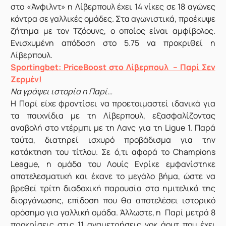
στο «Άνφιλντ» η Λίβερπουλ έχει 14 νίκες σε 18 αγώνες
κόντρα σε γαλλικές ομάδες. Στα αγωνιστικά, προέκυψε
ζήτημα με τον Τζόουνς, ο οποίος είναι αμφίβολος.
Ενισχυμένη απόδοση στο 5.75 να προκριθεί η
Λίβερπουλ.
Sportingbet: PriceBoost στο Λίβερπουλ – Παρί Σεν
Ζερμέν!
Να γράψει ιστορία η Παρί…
H Παρί είχε φροντίσει να προετοιμαστεί ιδανικά για
τα παιχνίδια με τη Λίβερπουλ, εξασφαλίζοντας
αναβολή στο ντέρμπι με τη Λανς για τη Ligue 1. Παρά
ταύτα, διατηρεί ισχυρό προβάδισμα για την
κατάκτηση του τίτλου. Σε ό,τι αφορά το Champions
League, η ομάδα του Λουίς Ενρίκε εμφανίστηκε
αποτελεσματική και έκανε το μεγάλο βήμα, ώστε να
βρεθεί τρίτη διαδοχική παρουσία στα ημιτελικά της
διοργάνωσης, επίδοση που θα αποτελέσει ιστορικό
ορόσημο για γαλλική ομάδα. Άλλωστε, η Παρί μετρά 8
προκρίσεις στις 11 αναμετρήσεις νοκ άουτ που έχει