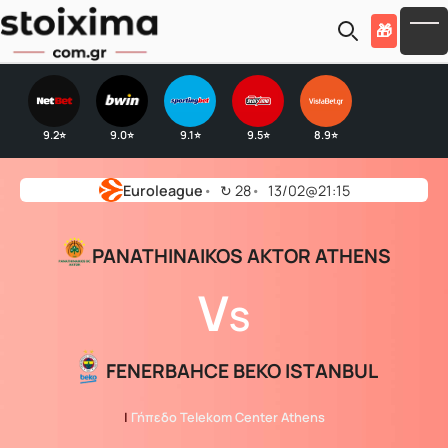
Skip to main content
🎁
To
9.2
9.0
9.1
9.5
8.9
⭐
⭐
⭐
⭐
⭐
Euroleague
↻
28
13/02@21:15
PANATHINAIKOS AKTOR ATHENS
V
S
FENERBAHCE BEKO ISTANBUL
|
Γήπεδο Telekom Center Athens