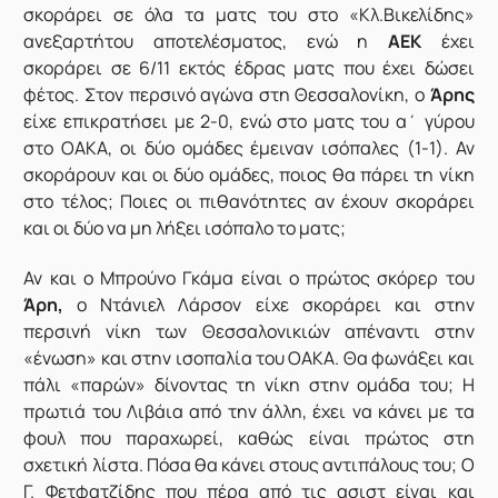
σκοράρει σε όλα τα ματς του στο «Κλ.Βικελίδης»
ανεξαρτήτου αποτελέσματος, ενώ η
ΑΕΚ
έχει
σκοράρει σε 6/11 εκτός έδρας ματς που έχει δώσει
φέτος. Στον περσινό αγώνα στη Θεσσαλονίκη, ο
Άρης
είχε επικρατήσει με 2-0, ενώ στο ματς του α΄ γύρου
στο ΟΑΚΑ, οι δύο ομάδες έμειναν ισόπαλες (1-1). Αν
σκοράρουν και οι δύο ομάδες, ποιος θα πάρει τη νίκη
στο τέλος; Ποιες οι πιθανότητες αν έχουν σκοράρει
και οι δύο να μη λήξει ισόπαλο το ματς;
Αν και ο Μπρούνο Γκάμα είναι ο πρώτος σκόρερ του
Άρη,
ο Ντάνιελ Λάρσον είχε σκοράρει και στην
περσινή νίκη των Θεσσαλονικιών απέναντι στην
«ένωση» και στην ισοπαλία του ΟΑΚΑ. Θα φωνάξει και
πάλι «παρών» δίνοντας τη νίκη στην ομάδα του; Η
πρωτιά του Λιβάια από την άλλη, έχει να κάνει με τα
φουλ που παραχωρεί, καθώς είναι πρώτος στη
σχετική λίστα. Πόσα θα κάνει στους αντιπάλους του; Ο
Γ. Φετφατζίδης που πέρα από τις ασιστ είναι και