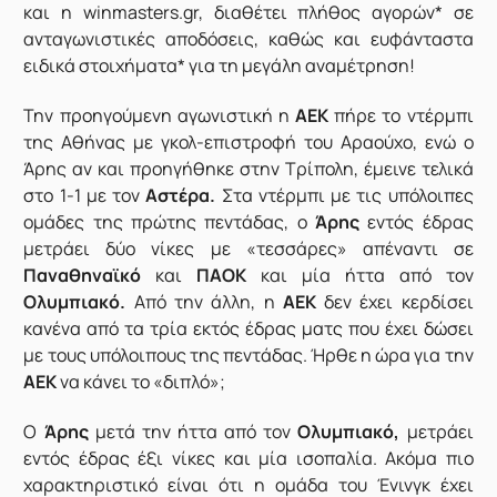
και η
winmasters.gr
, διαθέτει πλήθος αγορών* σε
ανταγωνιστικές αποδόσεις, καθώς και ευφάνταστα
ειδικά στοιχήματα* για τη μεγάλη αναμέτρηση!
Την προηγούμενη αγωνιστική η
ΑΕΚ
πήρε το ντέρμπι
της Αθήνας με γκολ-επιστροφή του Αραούχο, ενώ ο
Άρης αν και προηγήθηκε στην Τρίπολη, έμεινε τελικά
στο 1-1 με τον
Αστέρα.
Στα ντέρμπι με τις υπόλοιπες
ομάδες της πρώτης πεντάδας, ο
Άρης
εντός έδρας
μετράει δύο νίκες με «τεσσάρες» απέναντι σε
Παναθηναϊκό
και
ΠΑΟΚ
και μία ήττα από τον
Ολυμπιακό.
Από την άλλη, η
ΑΕΚ
δεν έχει κερδίσει
κανένα από τα τρία εκτός έδρας ματς που έχει δώσει
με τους υπόλοιπους της πεντάδας. Ήρθε η ώρα για την
ΑΕΚ
να κάνει το «διπλό»;
Ο
Άρης
μετά την ήττα από τον
Ολυμπιακό,
μετράει
εντός έδρας έξι νίκες και μία ισοπαλία. Ακόμα πιο
χαρακτηριστικό είναι ότι η ομάδα του Ένινγκ έχει