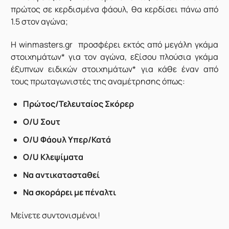
πρώτος σε κερδισμένα φάουλ, θα κερδίσει πάνω από
1.5 στον αγώνα;
Η
winmasters.gr
προσφέρει εκτός από μεγάλη γκάμα
στοιχημάτων* για τον αγώνα, εξίσου πλούσια γκάμα
έξυπνων ειδικών στοιχημάτων* για κάθε έναν από
τους πρωταγωνιστές της αναμέτρησης όπως:
Πρώτος/Τελευταίος Σκόρερ
O/U Σουτ
Ο/U Φάουλ Υπερ/Κατά
O/U Κλεψίματα
Να αντικατασταθεί
Να σκοράρει με πέναλτι
Μείνετε συντονισμένοι!