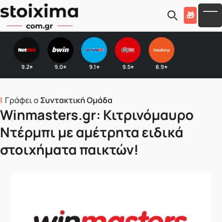
Skip to main content
🎁
To
9.2
9.0
9.1
9.5
8.9
⭐
⭐
⭐
⭐
⭐
Γράφει ο
Συντακτική Ομάδα
Winmasters.gr: Κιτρινόμαυρο
Ντέρμπι με αμέτρητα ειδικά
στοιχήματα παικτών!