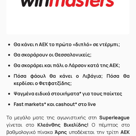
Θα κάνει η ΑΕΚ το πρώτο «διπλό» σε ντέρμπι;
Θα σκοράρουν οι Θεσσαλονικείς;
Θα σκοράρει και πάλι ο Λάρσον κατά της ΑΕΚ;
Πόσα φάουλ θα κάνει ο Λιβάγια; Πόσα θα
κερδίσει ο Φετφατζίδης;
Ψαγμένα ειδικά στοιχήματα* για τους παίκτες
Fast markets* και cashout* στο live
Το μεγάλο ματς της αγωνιστικής στη
Superleague
γίνεται στο
Κλεάνθης Βικελίδης!
Ο πέμπτος στο
βαθμολογικό πίνακα
Άρης
υποδέχεται την τρίτη
ΑΕΚ