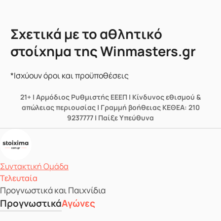
Σχετικά με το αθλητικό
στοίχημα της Winmasters.gr
*Ισχύουν όροι και προϋποθέσεις
21+ | Αρμόδιος Ρυθμιστής ΕΕΕΠ | Κίνδυνος εθισμού &
απώλειας περιουσίας | Γραμμή βοήθειας ΚΕΘΕΑ: 210
9237777 | Παίξε Υπεύθυνα
Δημοσιεύτηκε από
Συντακτική Ομάδα
Τελευταία
Προγνωστικά και Παιχνίδια
Προγνωστικά
Αγώνες