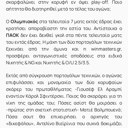
σκαρφαλώνει στην κορυφή εν όψει play-off. Ποιο
αήττητο θα διατηρηθεί μετά το τέλος του αγώνα;
Ο
Ολυμπιακός
στα τελευταία 7 ματς εκτός έδρας έχει
κρατήσει απαραβίαστη την εστία του. Αντίστοιχα ο
ΠΑΟΚ
δεν έχει δεχθεί γκολ στα πέντε τελευταία ματς
του εντός έδρας. Η μάχη των δύο πορτογάλων τεχνικών
ξεκινάει από την άμυνα και η
winmasters.gr
,
προσφέρει ανταγωνιστικές αποδόσεις στα ειδικά
Νικητής & ΝG και Νικητής & O/U 2.5/3.5.
Εκτός από σύγκρουση πορτογάλων τεχνικών, ο αγώνας
επιφυλάσσει και μονομαχία των δύο κορυφαίων
σκόρερ του πρωταθλήματος -Γιουσέφ Ελ Αραμπί
εναντίον Κάρολ Σφιντέρσκι. Ποιος θα σκοράρει για τη
νίκη της ομάδας του; Πόσες ασίστ θα μοιράσει ο
-πρώτος στη σχετική στατιστική- Ματιέ Βαλμπουενά;
Πόσα σουτ θα επιχειρήσει ο αρχηγός του
«δικεφάλου», Αντελίνο Βιεϊρίνια που συχνά δοκιμάζει