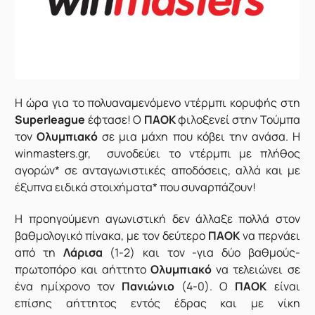
Η ώρα για το πολυαναμενόμενο ντέρμπι κορυφής στη
Superleague
έφτασε! Ο
ΠΑΟΚ
φιλοξενεί στην Τούμπα
τον
Ολυμπιακό
σε μια μάχη που κόβει την ανάσα. Η
winmasters.gr
, συνοδεύει το ντέρμπι με πλήθος
αγορών* σε ανταγωνιστικές αποδόσεις, αλλά και με
έξυπνα ειδικά στοιχήματα* που συναρπάζουν!
Η προηγούμενη αγωνιστική δεν άλλαξε πολλά στον
βαθμολογικό πίνακα, με τον δεύτερο
ΠΑΟΚ
να περνάει
από τη
Λάρισα
(1-2) και τον -για δύο βαθμούς-
πρωτοπόρο και αήττητο
Ολυμπιακό
να τελειώνει σε
ένα ημίχρονο τον
Πανιώνιο
(4-0). Ο
ΠΑΟΚ
είναι
επίσης αήττητος εντός έδρας και με νίκη