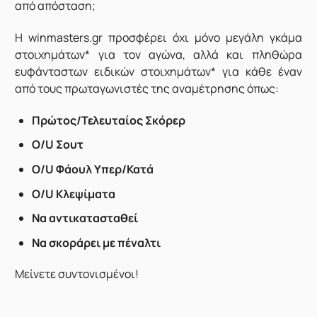
από απόσταση;
Η
winmasters.gr
προσφέρει όχι μόνο μεγάλη γκάμα
στοιχημάτων* για τον αγώνα, αλλά και πληθώρα
ευφάνταστων ειδικών στοιχημάτων* για κάθε έναν
από τους πρωταγωνιστές της αναμέτρησης όπως:
Πρώτος/Τελευταίος Σκόρερ
O/U Σουτ
Ο/U Φάουλ Υπερ/Κατά
O/U Κλεψίματα
Να αντικατασταθεί
Να σκοράρει με πέναλτι
Μείνετε συντονισμένοι!