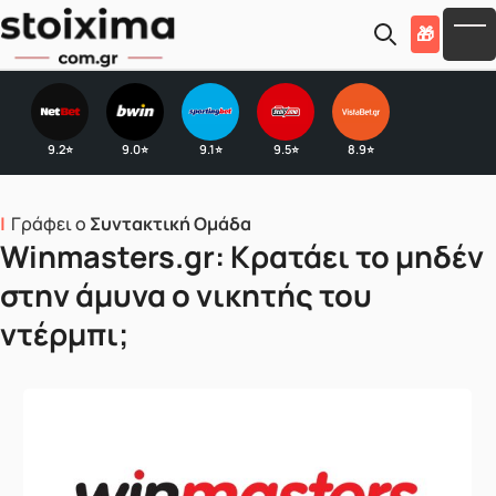
Skip to main content
🎁
To
9.2
9.0
9.1
9.5
8.9
⭐
⭐
⭐
⭐
⭐
Γράφει ο
Συντακτική Ομάδα
Winmasters.gr: Κρατάει το μηδέν
στην άμυνα ο νικητής του
ντέρμπι;