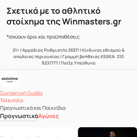
Σχετικά με το αθλητικό
στοίχημα της Winmasters.gr
*Ισχύουν όροι και προϋποθέσεις
21+ | Αρμόδιος Ρυθμιστής ΕΕΕΠ | Κίνδυνος εθισμού &
απώλειας περιουσίας | Γραμμή βοήθειας ΚΕΘΕΑ: 210
9237777 | Παίξε Υπεύθυνα
Δημοσιεύτηκε από
Συντακτική Ομάδα
Τελευταία
Προγνωστικά και Παιχνίδια
Προγνωστικά
Αγώνες
Wednesday 10/06