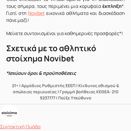
τους σήμερα, τους περιμένει μια κορυφαία
έκπληξη
*.
Γιατί στη
Novibet
εικονικά αθλήματα και διασκέδαση
πάνε μαζί!
Μείνετε συντονισμένοι για καθημερινές προσφορές*!
Σχετικά με το αθλητικό
στοίχημα Novibet
*Ισχύουν όροι & προϋποθέσεις
21+ | Αρμόδιος Ρυθμιστής ΕΕΕΠ | Κίνδυνος εθισμού &
απώλειας περιουσίας | Γραμμή βοήθειας ΚΕΘΕΑ: 210
9237777 | Παίξε Υπεύθυνα
Δημοσιεύτηκε από
Συντακτική Ομάδα