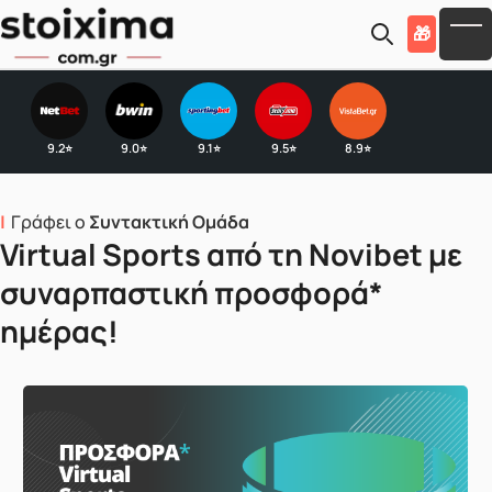
Skip to main content
🎁
To
9.2
9.0
9.1
9.5
8.9
⭐
⭐
⭐
⭐
⭐
Γράφει ο
Συντακτική Ομάδα
Virtual Sports από τη Novibet με
συναρπαστική προσφορά*
ημέρας!