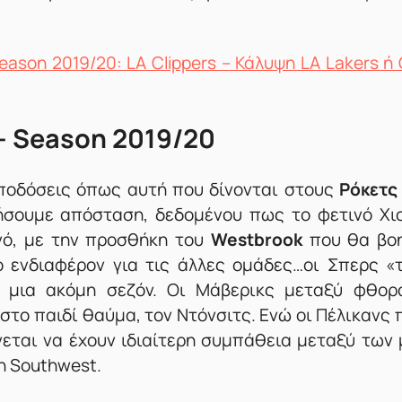
Season 2019/20: LA Clippers – Κάλυψη LA Lakers ή
– Season 2019/20
αποδόσεις όπως αυτή που δίνονται στους
Ρόκετς
ήσουμε απόσταση, δεδομένου πως το φετινό Χι
νό, με την προσθήκη του
Westbrook
που θα βο
ο ενδιαφέρον για τις άλλες ομάδες…οι Σπερς «τ
α μια ακόμη σεζόν. Οι Μάβερικς μεταξύ φθορ
 στο παιδί θαύμα, τον Ντόνσιτς. Ενώ οι Πέλικανς
εται να έχουν ιδιαίτερη συμπάθεια μεταξύ των 
η Southwest.