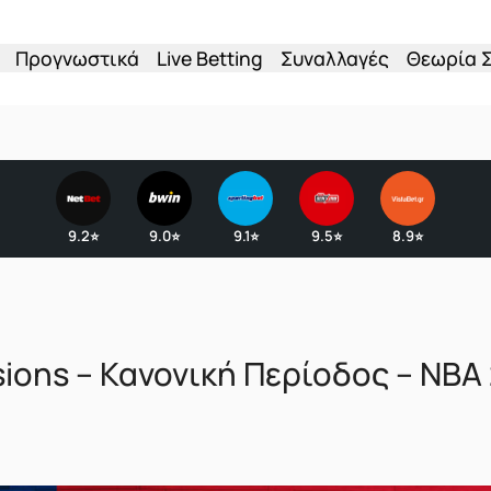
Προγνωστικά
Live Betting
Συναλλαγές
Θεωρία 
9.2
9.0
9.1
9.5
8.9
⭐
⭐
⭐
⭐
⭐
sions – Κανονική Περίοδος – NBA