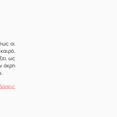
πως οι
 καιρό.
ξει ως
ν άκρη
s.
δόσεις