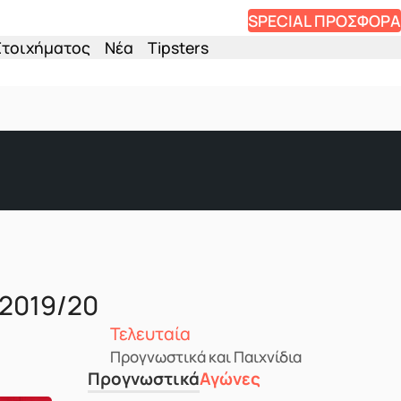
SPECIAL ΠΡΟΣΦΟΡΑ
Στοιχήματος
Νέα
Tipsters
 2019/20
Τελευταία
Προγνωστικά και Παιχνίδια
Προγνωστικά
Αγώνες