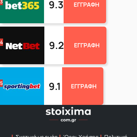
9.3
3
ΕΓΓΡΑΦΗ
9.2
4
ΕΓΓΡΑΦΗ
9.1
5
ΕΓΓΡΑΦΗ
Σχετικά με εμάς
‘Οροι Χρήσης
Πολιτική