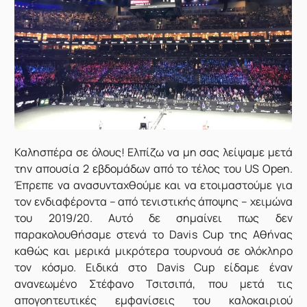
Καλησπέρα σε όλους! Ελπίζω να μη σας λείψαμε μετά
την απουσία 2 εβδομάδων από το τέλος του US Open.
Έπρεπε να ανασυνταχθούμε και να ετοιμαστούμε για
τον ενδιαφέροντα – από τενιστικής άποψης – χειμώνα
του 2019/20. Αυτό δε σημαίνει πως δεν
παρακολουθήσαμε στενά το Davis Cup της Αθήνας
καθώς και μερικά μικρότερα τουρνουά σε ολόκληρο
τον κόσμο. Ειδικά στο Davis Cup είδαμε έναν
ανανεωμένο Στέφανο Τσιτσιπά, που μετά τις
απογοητευτικές εμφανίσεις του καλοκαιριού