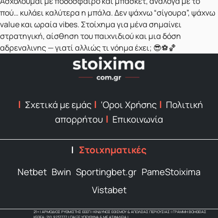
Ασχολούμαι με ποδόσφαιρο και μπάσκετ, ανάλογα με το
πού… κυλάει καλύτερα η μπάλα. Δεν ψάχνω “σίγουρα”, ψάχνω
value και ωραία vibes. Στοίχημα για μένα σημαίνει
στρατηγική, αίσθηση του παιχνιδιού και μια δόση
αδρεναλινης — γιατί αλλιώς τι νόημα έχει; 😎⚽🏀
Σχετικά με εμάς
‘Οροι Χρήσης
Πολιτική
απορρήτου
Επικοινωνία
Στοιχηματικές
Netbet
Bwin
Sportingbet.gr
PameStoixima
Vistabet
21+ | ΑΡΜΟΔΙΟΣ ΡΥΘΜΙΣΤΗΣ ΕΕΕΠ | ΚΙΝΔΥΝΟΣ ΕΘΙΣΜΟΥ & ΑΠΩΛΕΙΑΣ ΠΕΡΙΟΥΣΙΑΣ | ΓΡΑΜΜΗ ΒΟΗΘΕΙΑΣ
ΚΕΘΕΑ: 210 9237777 | ΠΑΙΞΕ ΥΠΕΥΘΥΝΑ & ΜΕ ΑΣΦΑΛΕΙΑ |