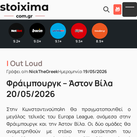
Skip to main content
🎁
To
9.2
9.0
9.1
9.5
8.9
⭐
⭐
⭐
⭐
⭐
Out Loud
Γράφει ο/η:
NickTheGreek
Ημερομηνία:
19/05/2026
Φράιμπουργκ – Άστον Βίλα
20/05/2026
Στην Κωνσταντινούπολη θα πραγματοποιηθεί ο
μεγάλος τελικός του Europa League, ανάμεσα στην
Φράιμπουργκ και την Άστον Βίλα. Οι δύο ομάδες θα
αναμετρηθούν με στόχο την κατάκτηση του