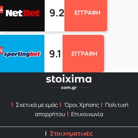
9.2
4
ΕΓΓΡΑΦΗ
9.1
5
ΕΓΓΡΑΦΗ
Σχετικά με εμάς
‘Οροι Χρήσης
Πολιτική
απορρήτου
Επικοινωνία
Στοιχηματικές