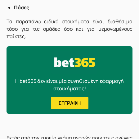
Πάσες
Τα παραπάνω ειδικά στοιχήματα είναι διαθέσιμα
τόσο για τις ομάδες όσο και για μεμονωμένους
παίκτες.
Η bet365 δεν είναι μία συνηθισμένη εφαρμογή
στοιχήματος!
ΕΓΓΡΑΦΗ
Εκτός από την ευρεία γκάμα αγορών πριν τους αγώνες