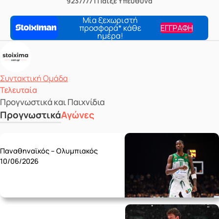
9237777 | Παίξε Υπεύθυνα
Μία ξεχωριστή
προσφορά* κάθε
ΕΓΓΡΑΦΗ
ημέρα!
Δημοσιεύτηκε από
Συντακτική Ομάδα
Τελευταία
Προγνωστικά και Παιχνίδια
Προγνωστικά
Αγώνες
Wednesday 10/06
Παναθηναϊκός – Ολυμπιακός
10/06/2026
Monday 08/06