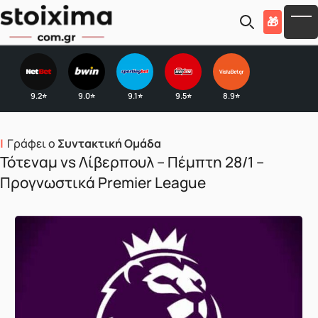
Skip to main content
🎁
To
9.2
9.0
9.1
9.5
8.9
⭐
⭐
⭐
⭐
⭐
Γράφει ο
Συντακτική Ομάδα
Τότεναμ vs Λίβερπουλ – Πέμπτη 28/1 –
Προγνωστικά Premier League