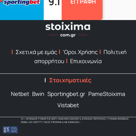
9.1
ΕΓΓΡΑΦΗ
Σχετικά με εμάς
‘Οροι Χρήσης
Πολιτική
απορρήτου
Επικοινωνία
Στοιχηματικές
Netbet
Bwin
Sportingbet.gr
PameStoixima
Vistabet
21+ | ΑΡΜΟΔΙΟΣ ΡΥΘΜΙΣΤΗΣ ΕΕΕΠ | ΚΙΝΔΥΝΟΣ ΕΘΙΣΜΟΥ & ΑΠΩΛΕΙΑΣ ΠΕΡΙΟΥΣΙΑΣ | ΓΡΑΜΜΗ ΒΟΗΘΕΙΑΣ
ΚΕΘΕΑ: 210 9237777 | ΠΑΙΞΕ ΥΠΕΥΘΥΝΑ & ΜΕ ΑΣΦΑΛΕΙΑ |