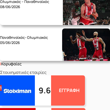
Ολυμπιακός – Παναθηναϊκός
08/06/2026
Friday 05/06
Παναθηναϊκός- Ολυμπιακός
05/06/2026
Κορυφαίες
Στοιχηματικές εταιρίες
9.6
1
ΕΓΓΡΑΦΗ