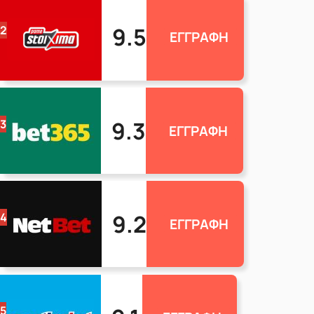
9.5
2
ΕΓΓΡΑΦΗ
9.3
3
ΕΓΓΡΑΦΗ
9.2
4
ΕΓΓΡΑΦΗ
5