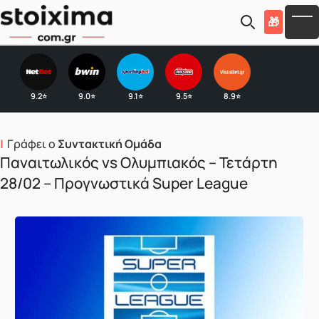
Skip to main content
🎁
To
9.2
9.0
9.1
9.5
8.9
⭐
⭐
⭐
⭐
⭐
Γράφει ο
Συντακτική Ομάδα
Παναιτωλικός vs Ολυμπιακός – Τετάρτη
28/02 – Προγνωστικά Super League