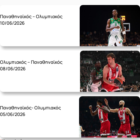
Wednesday 10/06
Παναθηναϊκός – Ολυμπιακός
10/06/2026
Monday 08/06
Ολυμπιακός – Παναθηναϊκός
08/06/2026
Friday 05/06
Παναθηναϊκός- Ολυμπιακός
05/06/2026