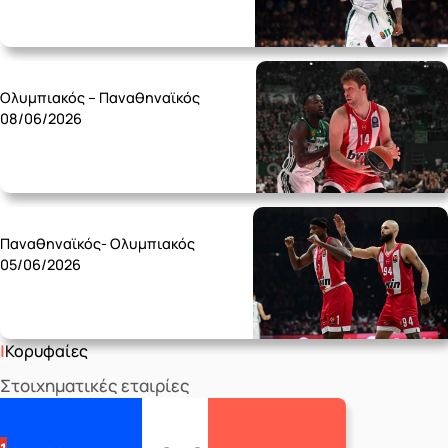
Monday 08/06
Ολυμπιακός – Παναθηναϊκός
08/06/2026
Friday 05/06
Παναθηναϊκός- Ολυμπιακός
05/06/2026
Κορυφαίες
Στοιχηματικές εταιρίες