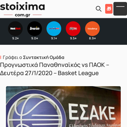
Skip to main content
🎁
To
9.2
9.0
9.1
9.5
8.9
⭐
⭐
⭐
⭐
⭐
Γράφει ο
Συντακτική Ομάδα
Προγνωστικά Παναθηναϊκός vs ΠΑΟΚ –
Δευτέρα 27/1/2020 – Basket League