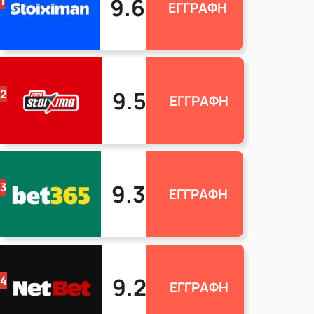
9.6
1
ΕΓΓΡΑΦΗ
9.5
2
ΕΓΓΡΑΦΗ
9.3
3
ΕΓΓΡΑΦΗ
9.2
4
ΕΓΓΡΑΦΗ