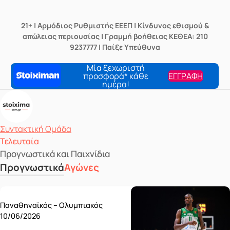
21+ | Αρμόδιος Ρυθμιστής ΕΕΕΠ | Κίνδυνος εθισμού &
απώλειας περιουσίας | Γραμμή βοήθειας ΚΕΘΕΑ: 210
9237777 | Παίξε Υπεύθυνα
Μία ξεχωριστή
προσφορά* κάθε
ΕΓΓΡΑΦΗ
ημέρα!
Δημοσιεύτηκε από
Συντακτική Ομάδα
Τελευταία
Προγνωστικά και Παιχνίδια
Προγνωστικά
Αγώνες
Wednesday 10/06
Παναθηναϊκός – Ολυμπιακός
10/06/2026