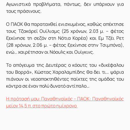
Αγωνιστικά προβλήματα, πάντως, δεν υπάρχουν για
τους πράσινους.
Ο ΠΑΟΚ θα παραταχθεί ενισχυμένος, καθώς απέκτησε
τους Τζακόρεϊ Ουίλιαμς (25 χρόνων, 2.03 μ. – φέτος
ξεκίνησε τη σεζόν στη Νότια Κορέα) και Εμ Τζέι Ρετ
(28 χρόνων, 2.06 μ. – φέτος ξεκίνησε στην Τσιμπόνα),
ενώ… χαιρέτησαν οι Νόουλς και Ουίγκινς.
Το απόγευμα της Δευτέρας ο κόουτς του «δικέφαλου
του Βορρά», Κώστας Χαραλαμπίδης θα δει τι… ψάρια
πιάνουν οι νεοαποκτηθέντες παίκτες της ομάδας του
κόντρα σε έναν πολύ δυνατό αντίπαλο…
Η πρότασή μου: Παναθηναϊκός – ΠΑΟΚ: Παναθηναϊκός
μείον 14,5 π. στο πρώτο ημίχρονο