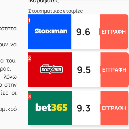
Κορυφαίες
Στοιχηματικές εταιρίες
1
ικότητα
9.6
ΕΓΓΡΑΦΗ
ουν να
2
α του,
9.5
ώρας.
ΕΓΓΡΑΦΗ
ς λόγω
ρ στην
ίες οι
3
9.3
ΕΓΓΡΑΦΗ
αμικρό