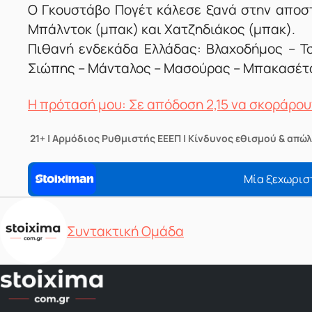
Ο Γκουστάβο Πογέτ κάλεσε ξανά στην αποστ
Μπάλντοκ (μπακ) και Χατζηδιάκος (μπακ).
Πιθανή ενδεκάδα Ελλάδας: Βλαχοδήμος – Τ
Σιώπης – Μάνταλος – Μασούρας – Μπακασέτα
Η πρότασή μου: Σε απόδοση 2,15 να σκοράρου
21+ | Αρμόδιος Ρυθμιστής ΕΕΕΠ | Κίνδυνος εθισμού & απώλ
Μία ξεχωρισ
Δημοσιεύτηκε από
Συντακτική Ομάδα