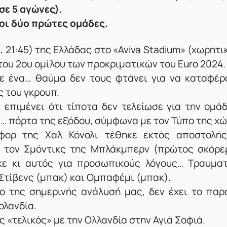
(σε 5 αγώνες).
οι δύο πρώτες ομάδες.
0, 21:45) της Ελλάδας στο «Aviva Stadium» (χωρητ
 του 2ου ομίλου των προκριματικών του Euro 2024.
τε ένα… θαύμα δεν τους φτάνει για να καταφέρ
 του γκρουπ.
 επιμένει ότι τίποτα δεν τελείωσε για την ομάδ
ην… πόρτα της εξόδου, σύμφωνα με τον Τύπο της χ
φορ της Χαλ Κόνολι τέθηκε εκτός αποστολή
υ τον Σμόντικς της Μπλάκμπερν (πρώτος σκόρε
ε κι αυτός για προσωπικούς λόγους… Tραυματ
, Στίβενς (μπακ) και Ομπαφέμι (μπακ).
ο της σημερινής ανάλυσή μας, δεν έχει το παρ
ρλανδία.
 «τελικός» με την Ολλανδία στην Αγιά Σοφιά.