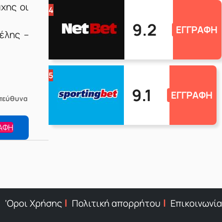
χης οι
4
9.2
ΕΓΓΡΑΦΗ
έλης –
5
9.1
ΕΓΓΡΑΦΗ
Υπεύθυνα
ΑΦΗ
‘Οροι Χρήσης
Πολιτική απορρήτου
Επικοινωνία