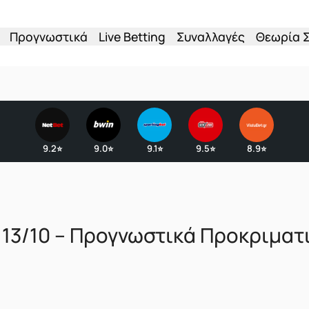
Προγνωστικά
Live Betting
Συναλλαγές
Θεωρία 
9.2
9.0
9.1
9.5
8.9
⭐
⭐
⭐
⭐
⭐
 13/10 – Προγνωστικά Προκριματ