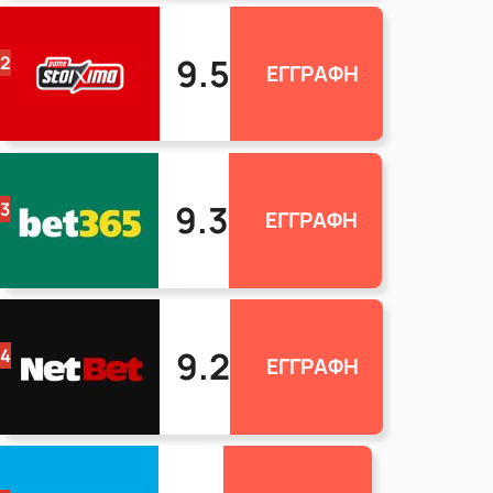
9.5
2
ΕΓΓΡΑΦΗ
9.3
3
ΕΓΓΡΑΦΗ
9.2
4
ΕΓΓΡΑΦΗ