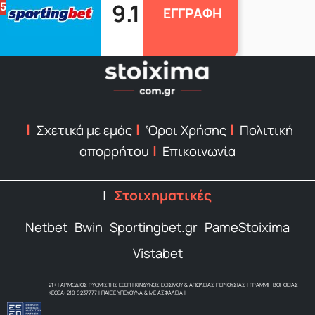
9.1
5
ΕΓΓΡΑΦΗ
Σχετικά με εμάς
‘Οροι Χρήσης
Πολιτική
απορρήτου
Επικοινωνία
Στοιχηματικές
Netbet
Bwin
Sportingbet.gr
PameStoixima
Vistabet
21+ | ΑΡΜΟΔΙΟΣ ΡΥΘΜΙΣΤΗΣ ΕΕΕΠ | ΚΙΝΔΥΝΟΣ ΕΘΙΣΜΟΥ & ΑΠΩΛΕΙΑΣ ΠΕΡΙΟΥΣΙΑΣ | ΓΡΑΜΜΗ ΒΟΗΘΕΙΑΣ
ΚΕΘΕΑ: 210 9237777 | ΠΑΙΞΕ ΥΠΕΥΘΥΝΑ & ΜΕ ΑΣΦΑΛΕΙΑ |