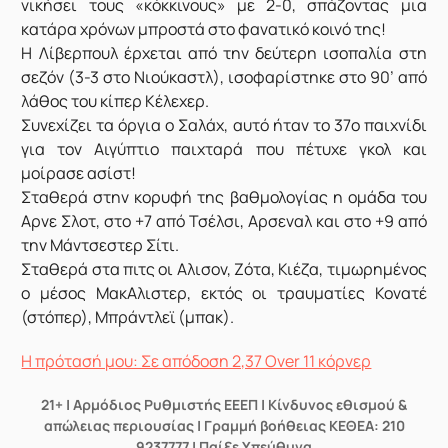
νικήσει τους «κόκκινους» με 2-0, σπάζοντας μια
κατάρα χρόνων μπροστά στο φανατικό κοινό της!
Η Λίβερπουλ έρχεται από την δεύτερη ισοπαλία στη
σεζόν (3-3 στο Νιούκαστλ), ισοφαρίστηκε στο 90’ από
λάθος του κίπερ Κέλεχερ.
Συνεχίζει τα όργια ο Σαλάχ, αυτό ήταν το 37ο παιχνίδι
για τον Αιγύπτιο παιχταρά που πέτυχε γκολ και
μοίρασε ασίστ!
Σταθερά στην κορυφή της βαθμολογίας η ομάδα του
Αρνε Σλοτ, στο +7 από Τσέλσι, Αρσεναλ και στο +9 από
την Μάντσεστερ Σίτι.
Σταθερά στα πιτς οι Αλισον, Ζότα, Κιέζα, τιμωρημένος
ο μέσος ΜακΑλιστερ, εκτός οι τραυματίες Κονατέ
(στόπερ), Μπράντλεϊ (μπακ).
Η πρότασή μου: Σε απόδοση 2,37 Over 11 κόρνερ
21+ | Αρμόδιος Ρυθμιστής ΕΕΕΠ | Κίνδυνος εθισμού &
απώλειας περιουσίας | Γραμμή βοήθειας ΚΕΘΕΑ: 210
9237777 | Παίξε Υπεύθυνα