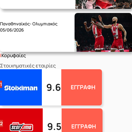
Friday 05/06
Παναθηναϊκός- Ολυμπιακός
05/06/2026
Κορυφαίες
Στοιχηματικές εταιρίες
9.6
1
ΕΓΓΡΑΦΗ
9.5
2
ΕΓΓΡΑΦΗ