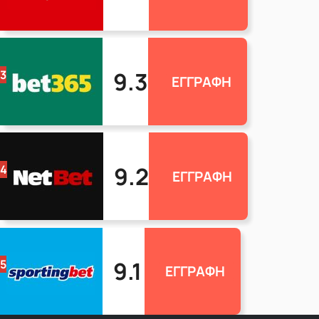
9.3
3
ΕΓΓΡΑΦΗ
9.2
4
ΕΓΓΡΑΦΗ
9.1
5
ΕΓΓΡΑΦΗ