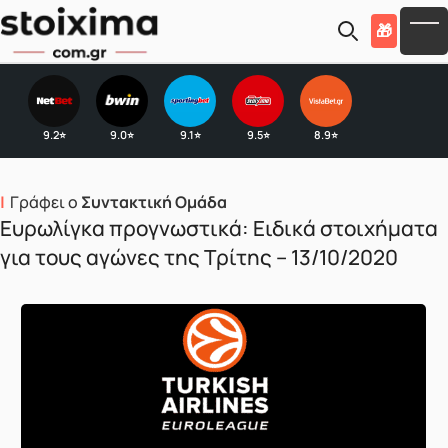
Skip to main content
🎁
To
9.2
9.0
9.1
9.5
8.9
⭐
⭐
⭐
⭐
⭐
Γράφει ο
Συντακτική Ομάδα
Ευρωλίγκα προγνωστικά: Ειδικά στοιχήματα
για τους αγώνες της Τρίτης – 13/10/2020