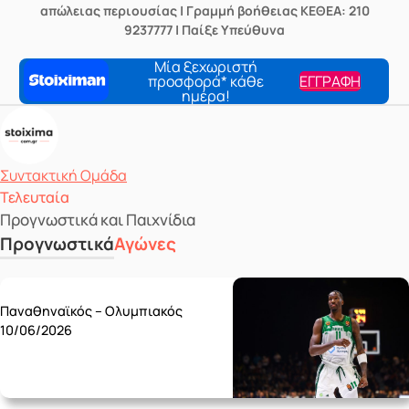
απώλειας περιουσίας | Γραμμή βοήθειας ΚΕΘΕΑ: 210
9237777 | Παίξε Υπεύθυνα
Μία ξεχωριστή
προσφορά* κάθε
ΕΓΓΡΑΦΗ
ημέρα!
Δημοσιεύτηκε από
Συντακτική Ομάδα
Τελευταία
Προγνωστικά και Παιχνίδια
Προγνωστικά
Αγώνες
Wednesday 10/06
Παναθηναϊκός – Ολυμπιακός
10/06/2026