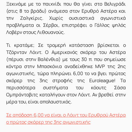
Ξεκινάμε με το παιχνίδι που θα γίνει στο Βελιγράδι
(στις 8 το βράδυ) ανάμεσα στον Ερυθρό Αστέρα και
την Ζαλγκίρις. Χωρίς ουσιαστικά αγωνιστικά
προβλήματα οι Σέρβοι, επιστρέφει ο Γάλλος ψηλός
Λοβέρν στους Λιθουανούς.
Τι κρατάμε; Σε τρομερή κατάσταση βρίσκεται ο
Τζόρνταν Λόιντ. Ο Αμερικανός σκόρερ του Αστέρα
(πέρυσι στην Βαλένθια) με τους 30 π. που σημείωσε
κόντρα στην Μπασκόνια αναδείχθηκε MVP της 2ης
αγωνιστικής, τώρα πληρώνει 6,00 το να βγει πρώτος
σκόρερ της 3ης στροφής της Euroleague! Τα
περισσότερα συστήματα του κόουτς Σάσα
Ομπράντοβιτς καταλήγουν στον Λόιντ. Αν βρεθεί στην
μέρα του, είναι απολαυστικός.
Σε απόδοση 6,00 να είναι ο Λόιντ του Ερυθρού Αστέρα
ο πρώτος σκόρερ της 3ης αγωνιστικής