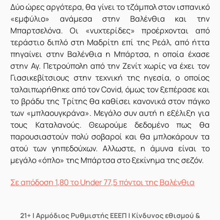
Δύο ώρες αργότερα, θα γίνει το τζάμπολ στον ισπανικό
«εμφύλιο» ανάμεσα στην Βαλένθια και την
Μπαρτσελόνα. Οι «νυχτερίδες» προέρχονται από
τεράστιο διπλό στη Μαδρίτη επί της Ρεάλ, από ήττα
πηγαίνει στην Βαλένθια η Μπάρτσα, η οποία έχασε
στην Αγ. Πετρούπολη από την Ζενίτ χωρίς να έχει τον
Γιασικεβίτσιους στην τεχνική της ηγεσία, ο οποίος
ταλαιπωρήθηκε από τον Covid, όμως τον ξεπέρασε και
το βράδυ της Τρίτης θα καθίσει κανονικά στον πάγκο
των «μπλαουγκράνα». Μεγάλο συν αυτή η εξέλιξη για
τους Καταλανούς. Θεωρούμε δεδομένο πως θα
παρουσιαστούν πολύ σοβαροί και θα μπλοκάρουν τα
ατού των γηπεδούχων. Αλλωστε, η άμυνα είναι το
μεγάλο «όπλο» της Μπάρτσα στο ξεκίνημα της σεζόν.
Σε απόδοση 1,80 το Under 77,5 πόντοι της Βαλένθια
21+ | Αρμόδιος Ρυθμιστής ΕΕΕΠ | Κίνδυνος εθισμού &