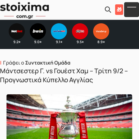
Skip to main content
🎁
To
9.2
9.0
9.1
9.5
8.9
⭐
⭐
⭐
⭐
⭐
Γράφει ο
Συντακτική Ομάδα
Μάντσεστερ Γ. vs Γουέστ Χαμ – Τρίτη 9/2 –
Προγνωστικά Κύπελλο Αγγλίας