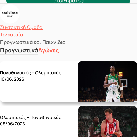
στοιχήματος!
Δημοσιεύτηκε από
Συντακτική Ομάδα
Τελευταία
Προγνωστικά και Παιχνίδια
Προγνωστικά
Αγώνες
Wednesday 10/06
Παναθηναϊκός – Ολυμπιακός
10/06/2026
Monday 08/06
Ολυμπιακός – Παναθηναϊκός
08/06/2026