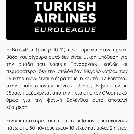
Η
Βαλένθια (ρεκόρ 10-11) είναι οριακά στην πρώτη
8άδα και σίγουρα αυτό δεν είναι μικρή υπόθεση για
την ομάδα του Χάουμε Πονσαρνάου, καθώς οι
περισσότεροι δεν την υπολόγιζαν. Μεγάλο «όπλο» των
«νυχτερίδων» είναι η έδρα τους, η καυτή «La Fonteta»
στην οποία σπανίως κάνουν… λάθος. Βέβαια, εντός
έδρας, προέρχονται από την ήττα από τον Ολυμπιακό,
όμως για την φετινή Βαλένθια αυτό αποτελεί
εξαίρεση.
Είναι χαρακτηριστικό ότι όταν οι Ισπανοί πετυχαίνουν
πάνω από 80 πόντους έχουν 10 νίκες και μόλις 2 ήττες,