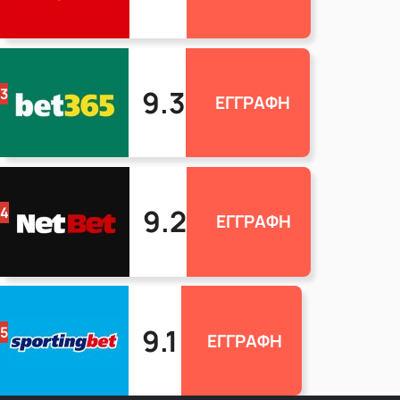
9.3
3
ΕΓΓΡΑΦΗ
9.2
4
ΕΓΓΡΑΦΗ
9.1
5
ΕΓΓΡΑΦΗ