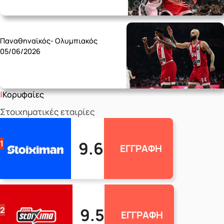
Friday 05/06
Παναθηναϊκός- Ολυμπιακός
05/06/2026
Κορυφαίες
Στοιχηματικές εταιρίες
9.6
1
ΕΓΓΡΑΦΗ
9.5
2
ΕΓΓΡΑΦΗ