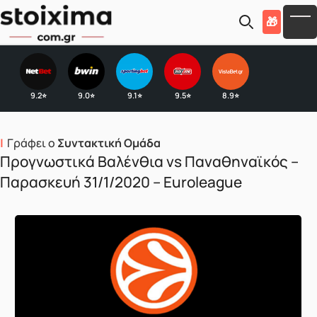
Skip to main content
🎁
To
9.2
9.0
9.1
9.5
8.9
⭐
⭐
⭐
⭐
⭐
Γράφει ο
Συντακτική Ομάδα
Προγνωστικά Βαλένθια vs Παναθηναϊκός –
Παρασκευή 31/1/2020 – Euroleague