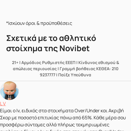
*Ισχύουν όροι & προϋποθέσεις
Σχετικά με το αθλητικό
στοίχημα της Novibet
21+ | Αρμόδιος Ρυθμιστής ΕΕΕΠ | Κίνδυνος εθισμού &
απώλειας περιουσίας | Γραμμή βοήθειας ΚΕΘΕΑ: 210
9237777 | Παίξε Υπεύθυνα
Δημοσιεύτηκε από
L V
Είμαι ο lv, ειδικός στα στοιχήματα Over/Under και Ακριβή
Σκορ με ποσοστό επιτυχίας πάνω από 65%. Κάθε μέρα σου
προσφέρω σύντομες αλλά πλήρως τεκμηριωμένες