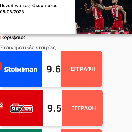
Παναθηναϊκός- Ολυμπιακός
05/06/2026
Κορυφαίες
Στοιχηματικές εταιρίες
9.6
1
ΕΓΓΡΑΦΗ
9.5
2
ΕΓΓΡΑΦΗ