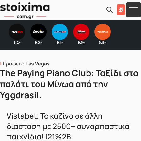
Skip to main content
🎁
To
9.2
9.0
9.1
9.5
8.9
⭐
⭐
⭐
⭐
⭐
Γράφει ο
Las Vegas
The Paying Piano Club: Ταξίδι στο
παλάτι του Μίνωα από την
Yggdrasil.
Vistabet. Το καζίνο σε άλλη
διάσταση με 2500+ συναρπαστικά
παιχνίδια! |21%2B