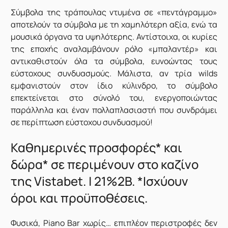
Σύμβολα της τράπουλας ντυμένα σε «πεντάγραμμο»
αποτελούν τα σύμβολα με τη χαμηλότερη αξία, ενώ τα
μουσικά όργανα τα υψηλότερης. Αντίστοιχα, οι κυρίες
της εποχής αναλαμβάνουν ρόλο «μπαλαντέρ» και
αντικαθιστούν όλα τα σύμβολα, ευνοώντας τους
εύστοχους συνδυασμούς. Μάλιστα, αν τρία wilds
εμφανιστούν στον ίδιο κύλινδρο, το σύμβολο
επεκτείνεται στο σύνολό του, ενεργοποιώντας
παράλληλα και έναν πολλαπλασιαστή που συνδράμει
σε περίπτωση εύστοχου συνδυασμού!
Καθημερινές προσφορές* και
δώρα* σε περιμένουν στο καζίνο
της Vistabet. | 21%2Β. *Ισχύουν
όροι και προϋποθέσεις.
Φυσικά, Piano Bar χωρίς… επιπλέον περιστροφές δεν