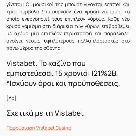
γίνεται! Οι μουσικοί της μπουάτ γίνονται scatter και
τρία σύμβολα δημιουργούν ένα χρυσό νόμισμα, το
οποίο ενεργοποιεί τους επιπλέον γύρους. Κάθε νέο
χρυσό νόμισμα στη διάρκεια των γύρων, επιβραβεύει
με ακόμα μία επιπλέον περιστροφή και παράλληλα
ανοίγει νέους, υψηλότερους πολλαπλασιαστές στο
πάνω μέρος της οθόνης!
Vistabet. Το καζίνο που
εμπιστεύεσαι 15 χρόνια! |21%2Β.
*Ισχύουν όροι και προϋποθέσεις.
[Ad]
Σχετικά με τη Vistabet
Παρουσίαση Vistabet Casino