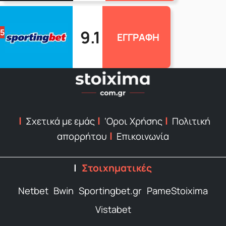
9.1
5
ΕΓΓΡΑΦΗ
Σχετικά με εμάς
‘Οροι Χρήσης
Πολιτική
απορρήτου
Επικοινωνία
Στοιχηματικές
Netbet
Bwin
Sportingbet.gr
PameStoixima
Vistabet