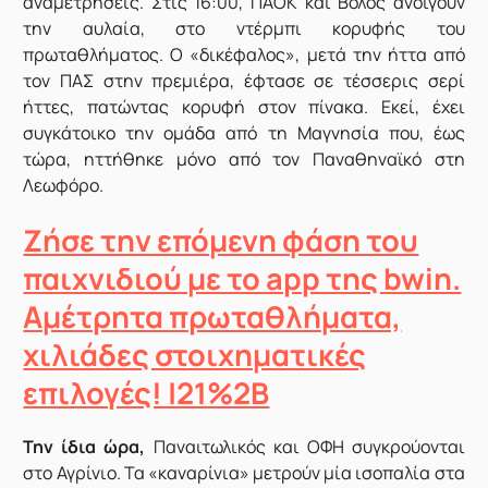
αναμετρήσεις. Στις 16:00, ΠΑΟΚ και Βόλος ανοίγουν
την αυλαία, στο ντέρμπι κορυφής του
πρωταθλήματος. Ο «δικέφαλος», μετά την ήττα από
τον ΠΑΣ στην πρεμιέρα, έφτασε σε τέσσερις σερί
ήττες, πατώντας κορυφή στον πίνακα. Εκεί, έχει
συγκάτοικο την ομάδα από τη Μαγνησία που, έως
τώρα, ηττήθηκε μόνο από τον Παναθηναϊκό στη
Λεωφόρο.
Ζήσε την επόμενη φάση του
παιχνιδιού με το app της bwin.
Αμέτρητα πρωταθλήματα,
χιλιάδες στοιχηματικές
επιλογές! |21%2B
Την ίδια ώρα,
Παναιτωλικός και ΟΦΗ συγκρούονται
στο Αγρίνιο. Τα «καναρίνια» μετρούν μία ισοπαλία στα