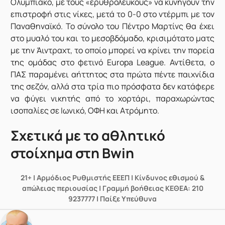
Ολυμπιακό, με τους «ερυθρόλευκους» να κυνηγούν την
επιστροφή στις νίκες, μετά το 0-0 στο ντέρμπι με τον
Παναθηναϊκό. Το σύνολο του Πέντρο Μαρτίνς θα έχει
στο μυαλό του και το μεσοβδόμαδο, κρισιμότατο ματς
με την Άιντραχτ, το οποίο μπορεί να κρίνει την πορεία
της ομάδας στο φετινό Europa League. Αντίθετα, ο
ΠΑΣ παραμένει αήττητος στα πρώτα πέντε παιχνίδια
της σεζόν, αλλά στα τρία πιο πρόσφατα δεν κατάφερε
να φύγει νικητής από το χορτάρι, παραχωρώντας
ισοπαλίες σε Ιωνικό, ΟΦΗ και Ατρόμητο.
Σχετικά με το αθλητικό
στοίχημα στη Bwin
21+ | Αρμόδιος Ρυθμιστής ΕΕΕΠ | Κίνδυνος εθισμού &
απώλειας περιουσίας | Γραμμή βοήθειας ΚΕΘΕΑ: 210
9237777 | Παίξε Υπεύθυνα