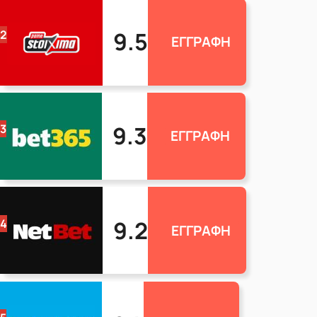
9.5
2
ΕΓΓΡΑΦΗ
9.3
3
ΕΓΓΡΑΦΗ
9.2
4
ΕΓΓΡΑΦΗ