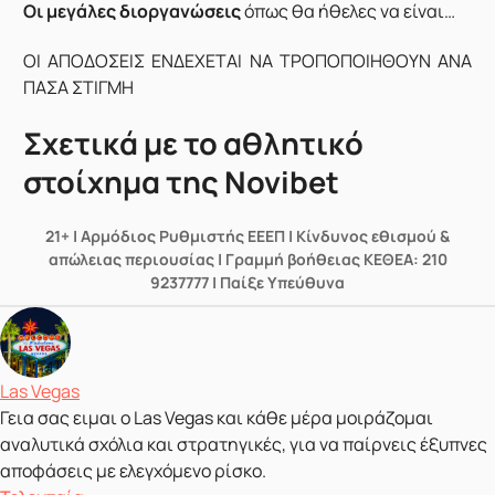
Οι μεγάλες διοργανώσεις
όπως θα ήθελες να είναι…
ΟΙ ΑΠΟΔΟΣΕΙΣ ΕΝΔΕΧΕΤΑΙ ΝΑ ΤΡΟΠΟΠΟΙΗΘΟΥΝ ΑΝΑ
ΠΑΣΑ ΣΤΙΓΜΗ
Σχετικά με το αθλητικό
στοίχημα της Novibet
21+ | Αρμόδιος Ρυθμιστής ΕΕΕΠ | Κίνδυνος εθισμού &
απώλειας περιουσίας | Γραμμή βοήθειας ΚΕΘΕΑ: 210
9237777 | Παίξε Υπεύθυνα
Δημοσιεύτηκε από
Las Vegas
Γεια σας ειμαι ο Las Vegas και κάθε μέρα μοιράζομαι
αναλυτικά σχόλια και στρατηγικές, για να παίρνεις έξυπνες
αποφάσεις με ελεγχόμενο ρίσκο.