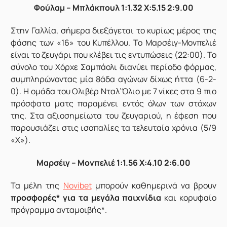
Φούλαμ – Μπλάκπουλ
1:1.32 X:5.15 2:9.00
Στην Γαλλία, σήμερα διεξάγεται το κυρίως μέρος της
φάσης των «16» του Κυπέλλου. Το Μαρσέιγ-Μονπελιέ
είναι το ζευγάρι που κλέβει τις εντυπώσεις (22:00). Το
σύνολο του Χόρχε Σαμπάολι διανύει περίοδο φόρμας,
συμπληρώνοντας μία 8άδα αγώνων δίχως ήττα (6-2-
0). Η ομάδα του Ολιβέρ Νταλ’Όλιο με 7 νίκες στα 9 πιο
πρόσφατα ματς παραμένει εντός όλων των στόχων
της. Στα αξιοσημείωτα του ζευγαριού, η έφεση που
παρουσιάζει στις ισοπαλίες τα τελευταία χρόνια (5/9
«Χ»).
Μαρσέιγ – Μονπελιέ 1:1.56 X:4.10 2:6.00
Τα μέλη της
Novibet
μπορούν καθημερινά να βρουν
προσφορές* για τα μεγάλα παιχνίδια
και κορυφαίο
πρόγραμμα ανταμοιβής*.