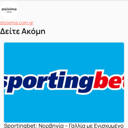
Δημοσιεύτηκε από
stoixima.com.gr
Δείτε Ακόμη
Sportingbet: Νορβηγία – Γαλλία με Ενισχυμένο