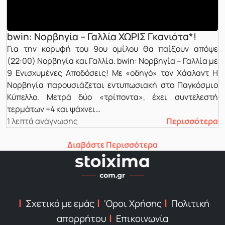
bwin: Νορβηγία – Γαλλία ΧΩΡΙΣ Γκανιότα*!
Για την κορυφή του 9ου ομίλου θα παίξουν απόψε
(22:00) Νορβηγία και Γαλλία. bwin: Νορβηγία – Γαλλία με
9 Ενισχυμένες Αποδόσεις! Με «οδηγό» τον Χάαλαντ Η
Νορβηγία παρουσιάζεται εντυπωσιακή στο Παγκόσμιο
Κύπελλο. Μετρά δύο «τρίποντα», έχει συντελεστή
τερμάτων +4 και ψάχνει…
1 λεπτά ανάγνωσης
Περισσότερα
Διαβάστε Περισσότερα
Σχετικά με εμάς
‘Οροι Χρήσης
Πολιτική
απορρήτου
Επικοινωνία