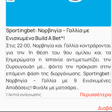
Sportingbet: Νορβηγία – Γαλλία με
Ενισχυμένο Build A Bet*!
Στις 22:00, Νορβηγία και Γαλλία κοντράρονται
για την 1η θέση του 9ου ομίλου και τα
ξημερώματα η Ισπανία αντιμετωπίζει την
Ουρουγουάη με… φόντο την πρόκριση στην
επόμενη φάση της διοργάνωσης. Sportingbet:
Νορβηγία – Γαλλία με 9 Ενισχυμένες
Αποδόσεις! Φινάλε με ματσάρα…
Περισσότερα
1 λεπτά ανάγνωσης
Διαβά