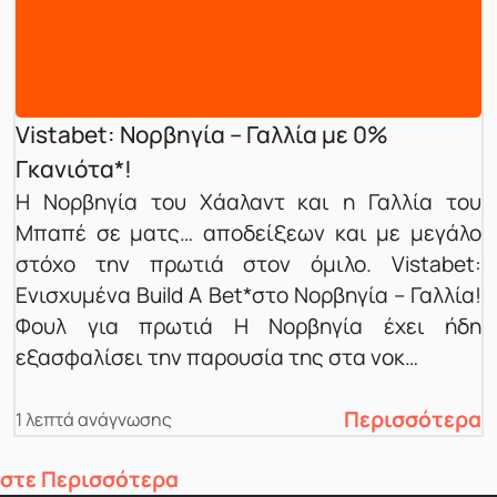
Vistabet: Νορβηγία – Γαλλία με 0%
Γκανιότα*!
Η Νορβηγία του Χάαλαντ και η Γαλλία του
Μπαπέ σε ματς… αποδείξεων και με μεγάλο
στόχο την πρωτιά στον όμιλο. Vistabet:
Ενισχυμένα Build A Bet*στο Νορβηγία – Γαλλία!
Φουλ για πρωτιά Η Νορβηγία έχει ήδη
εξασφαλίσει την παρουσία της στα νοκ…
Περισσότερα
1 λεπτά ανάγνωσης
στε Περισσότερα