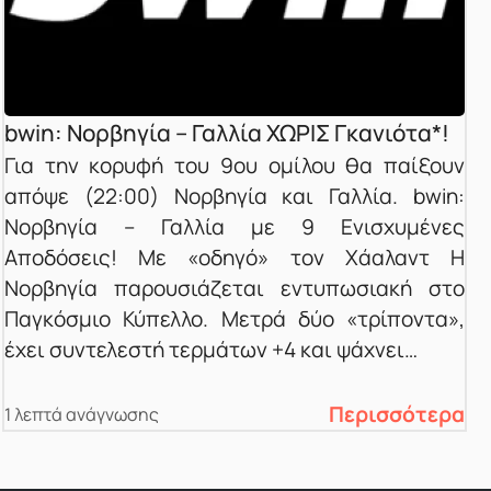
bwin: Νορβηγία – Γαλλία ΧΩΡΙΣ Γκανιότα*!
Για την κορυφή του 9ου ομίλου θα παίξουν
απόψε (22:00) Νορβηγία και Γαλλία. bwin:
Νορβηγία – Γαλλία με 9 Ενισχυμένες
Αποδόσεις! Με «οδηγό» τον Χάαλαντ Η
Νορβηγία παρουσιάζεται εντυπωσιακή στο
Παγκόσμιο Κύπελλο. Μετρά δύο «τρίποντα»,
έχει συντελεστή τερμάτων +4 και ψάχνει…
Περισσότερα
1 λεπτά ανάγνωσης