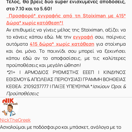
Τέλος, θα βρεις δύο super ενισχυμένες αποδόσεις,
στο 7.10 και το 5.60!
Προσφορά* εγγραφής από τη Stoiximan με 415*
Δώρα* χωρίς κατάθεση*!
Αν επιθυμείς να γίνεις μέλος της Stoiximan, αξίζει να
το κάνεις κάπου εδώ. Με την
εγγραφή
σου, παίρνεις
αυτόματα
415 δώρα* χωρίς κατάθεση
για στοίχημα
και όχι μόνο. Το παιχνίδι σου μπορεί να ξεκινήσει
κάπου εδώ αν το αποφασίσεις, με τις καλύτερες
προϋποθέσεις και μεγάλη ώθηση!
*​
21+ | ΑΡΜΟΔΙΟΣ ΡΥΘΜΙΣΤΗΣ ΕΕΕΠ | ΚΙΝΔΥΝΟΣ
ΕΘΙΣΜΟΥ & ΑΠΩΛΕΙΑΣ ΠΕΡΙΟΥΣΙΑΣ| ΓΡΑΜΜΗ ΒΟΗΘΕΙΑΣ
ΚΕΘΕΑ: 2109237777 | ΠΑΙΞΕ ΥΠΕΥΘΥΝΑ *
Ισχύουν Όροι &
Προϋποθέσεις
Δημοσιεύτηκε από
NickTheGreek
Ασχολούμαι με ποδόσφαιρο και μπάσκετ, ανάλογα με το