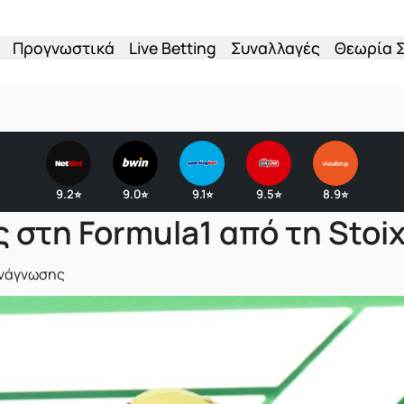
Προγνωστικά
Live Betting
Συναλλαγές
Θεωρία 
9.2
9.0
9.1
9.5
8.9
⭐
⭐
⭐
⭐
⭐
 στη Formula1 από τη Stoi
ανάγνωσης