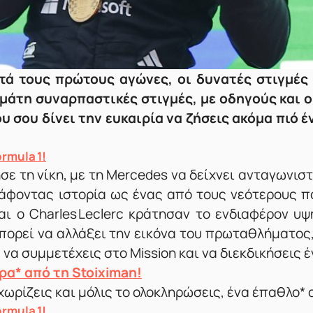
μετά τους πρώτους αγώνες, οι δυνατές στιγμές
γεμάτη συναρπαστικές στιγμές, με οδηγούς και 
που σου δίνει την ευκαιρία να ζήσεις ακόμα πιό 
rmula 1!
σε τη νίκη, με τη Mercedes να δείχνει ανταγωνιστ
 γράφοντας ιστορία ως ένας από τους νεότερους π
αι ο Charles Leclerc κράτησαν το ενδιαφέρον υ
πορεί να αλλάξει την εικόνα του πρωταθλήματος, η
υ να συμμετέχεις στο Mission και να διεκδικήσεις 
α* από τη Stoiximan!
χωρίζεις και μόλις το ολοκληρώσεις, ένα έπαθλο*
rmula 1!