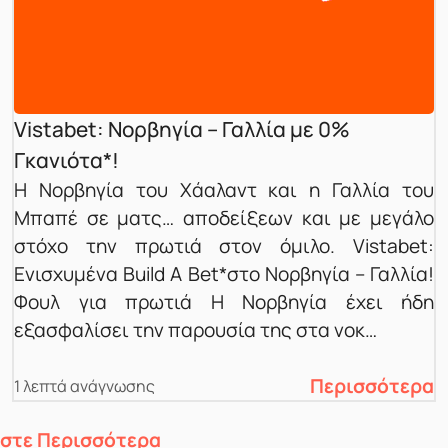
Vistabet: Νορβηγία – Γαλλία με 0%
Γκανιότα*!
Η Νορβηγία του Χάαλαντ και η Γαλλία του
Μπαπέ σε ματς… αποδείξεων και με μεγάλο
στόχο την πρωτιά στον όμιλο. Vistabet:
Ενισχυμένα Build A Bet*στο Νορβηγία – Γαλλία!
Φουλ για πρωτιά Η Νορβηγία έχει ήδη
εξασφαλίσει την παρουσία της στα νοκ…
Περισσότερα
1 λεπτά ανάγνωσης
στε Περισσότερα