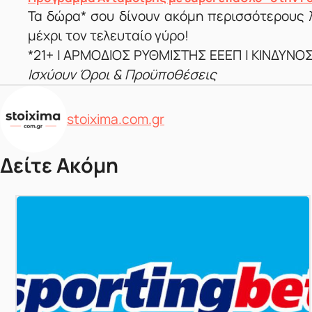
Τα δώρα* σου δίνουν ακόμη περισσότερους λ
μέχρι τον τελευταίο γύρο!
*21+ | ΑΡΜΟΔΙΟΣ ΡΥΘΜΙΣΤΗΣ ΕΕΕΠ | ΚΙΝΔΥΝΟ
Ισχύουν Όροι & Προϋποθέσεις
Δημοσιεύτηκε από
stoixima.com.gr
Δείτε Ακόμη