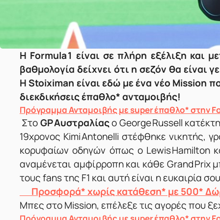
Η Formula 1 είναι σε πλήρη εξέλιξη και 
βαθμολογία δείχνει ότι η σεζόν θα είναι 
Η Stoiximan είναι εδώ με ένα νέο Mission 
διεκδικήσεις έπαθλο* ανταμοιβής!
Πρόγραμμα Ανταμοιβής με super έπαθλο* στην Fo
Στο
GP Αυστραλίας
ο George Russell κατέκτη
19χρονος Kimi Antonelli στέφθηκε νικητής,
κορυφαίων οδηγών όπως ο Lewis Hamilton κ
αναμένεται αμφίρροπη και κάθε Grand Prix μ
τους fans της F1 και αυτή είναι η ευκαιρία σο
Προσφορά* χωρίς κατάθεση* με 500* Δώρ
Μπες στο Mission, επέλεξε τις αγορές που ξε
Πρόγραμμα Ανταμοιβής με super έπαθλο* στην Fo