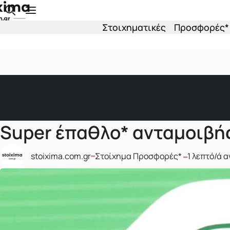
Skip to main content
Στοιχηματικές
Προσφορές*
Super έπαθλο* ανταμοιβής
Δημοσιεύτηκε σε
stoixima.com.gr
Στοίχημα Προσφορές*
1 λεπτό/ά 
Δημοσιεύτηκε από