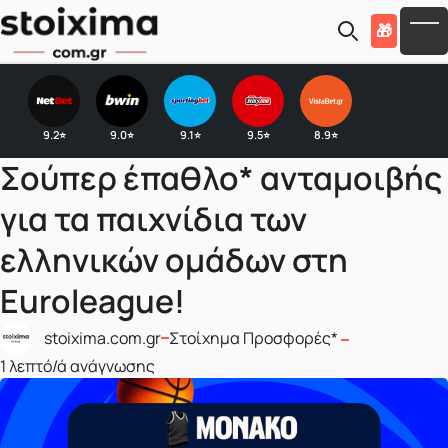
Skip to main content
🎁
To
9.2
9.0
9.1
9.5
8.9
⭐
⭐
⭐
⭐
⭐
Σούπερ έπαθλο* ανταμοιβής
για τα παιχνίδια των
ελληνικών ομάδων στη
Euroleague!
Δημοσιεύτηκε σε
stoixima.com.gr
Στοίχημα Προσφορές*
Δημοσιεύτηκε από
1 λεπτό/ά ανάγνωσης