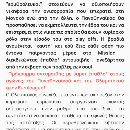
”ερυθρόλευκοι” στοχεύουν να αξιοποιήσουν
νικηφόρα την ανισορροπία που επικρατεί στη
Μονακό ενώ από την άλλη, ο Παναθηναϊκός θα
προσπαθήσει να εκμεταλλευτεί την έδρα του και να
επιστρέψει στις νίκες τις οποίες θα έχουν κυρίαρχο
ρόλο στην είσοδο του στα play offs. Η βραδιά
αναμένεται “καυτή” και εσύ ζεις κάθε φάση πιο
έντονα παίρνοντας μέρος στο Mission ,
διεκδικώντας έπαθλο* ανταμοιβής , ανεξάρτητα
από την έκβαση των προβλέψεων σου!
Πρόγραμμα ανταμοιβής με super έπαθλο* στους
αγώνες του Παναθηναϊκού και του Ολυμπιακού
στην Euroleague!
Ο Ολυμπιακός συνεχίζει μια εντυπωσιακή σεζόν στην
κορυφαία ευρωπαϊκή διοργάνωση έχοντας
δημιουργήσει έναν ρυθμό που του δίνει τη
δυνατότητα να διεκδικεί σταθερά τις υψηλές θέσεις
της κατάταξης. Οι «ερυθρόλευκοι» έφτασαν
πρόσφατα σε μια σημαντική νίκη επί του «αιώνιου»