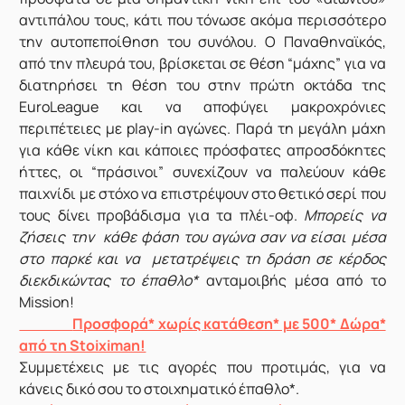
αντιπάλου τους, κάτι που τόνωσε ακόμα περισσότερο
την αυτοπεποίθηση του συνόλου. Ο Παναθηναϊκός,
από την πλευρά του, βρίσκεται σε θέση “μάχης” για να
διατηρήσει τη θέση του στην πρώτη οκτάδα της
EuroLeague και να αποφύγει μακροχρόνιες
περιπέτειες με play‑in αγώνες. Παρά τη μεγάλη μάχη
για κάθε νίκη και κάποιες πρόσφατες απροσδόκητες
ήττες, οι “πράσινοι” συνεχίζουν να παλεύουν κάθε
παιχνίδι με στόχο να επιστρέψουν στο θετικό σερί που
τους δίνει προβάδισμα για τα πλέι‑οφ.
Μπορείς να
ζήσεις την κάθε φάση του αγώνα σαν να είσαι μέσα
στο παρκέ και να μετατρέψεις τη δράση σε κέρδος
διεκδικώντας το έπαθλο*
ανταμοιβής μέσα από το
Mission!
Προσφορά* χωρίς κατάθεση* με 500* Δώρα*
από τη Stoiximan!
Συμμετέχεις με τις αγορές που προτιμάς, για να
κάνεις δικό σου το στοιχηματικό έπαθλο*.