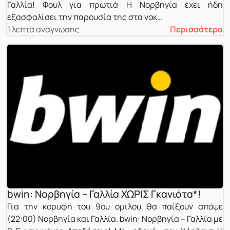
Γαλλία! Φουλ για πρωτιά Η Νορβηγία έχει ήδη
εξασφαλίσει την παρουσία της στα νοκ…
1 λεπτά ανάγνωσης
Περισσότερα
bwin: Νορβηγία – Γαλλία ΧΩΡΙΣ Γκανιότα*!
Για την κορυφή του 9ου ομίλου θα παίξουν απόψε
(22:00) Νορβηγία και Γαλλία. bwin: Νορβηγία – Γαλλία με