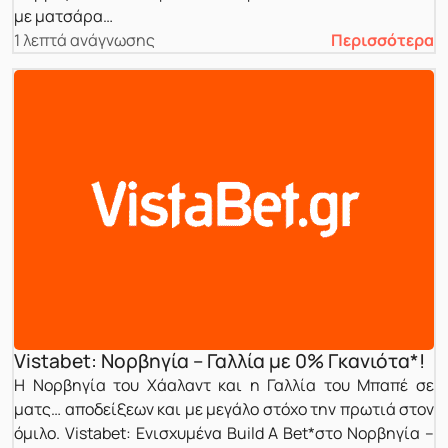
με ματσάρα…
1 λεπτά ανάγνωσης
Περισσότερα
Vistabet: Νορβηγία – Γαλλία με 0% Γκανιότα*!
Η Νορβηγία του Χάαλαντ και η Γαλλία του Μπαπέ σε
ματς… αποδείξεων και με μεγάλο στόχο την πρωτιά στον
όμιλο. Vistabet: Ενισχυμένα Build A Bet*στο Νορβηγία –