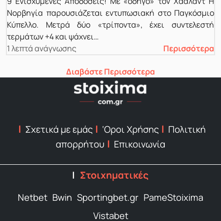
9 Ενισχυμένες Αποδόσεις! Με «οδηγό» τον Χάαλαντ Η
Νορβηγία παρουσιάζεται εντυπωσιακή στο Παγκόσμιο
Κύπελλο. Μετρά δύο «τρίποντα», έχει συντελεστή
τερμάτων +4 και ψάχνει…
1 λεπτά ανάγνωσης
Περισσότερα
Διαβάστε Περισσότερα
Σχετικά με εμάς
‘Οροι Χρήσης
Πολιτική
απορρήτου
Επικοινωνία
Στοιχηματικές
Netbet
Bwin
Sportingbet.gr
PameStoixima
Vistabet