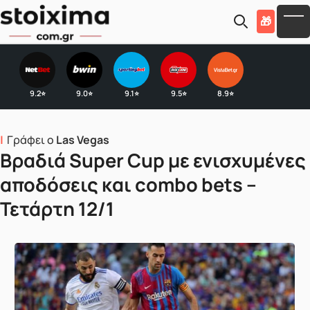
Skip to main content
🎁
To
9.2
9.0
9.1
9.5
8.9
⭐
⭐
⭐
⭐
⭐
Γράφει ο
Las Vegas
Βραδιά Super Cup με ενισχυμένες
αποδόσεις και combo bets –
Τετάρτη 12/1