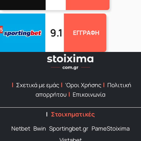
9.1
5
ΕΓΓΡΑΦΗ
Σχετικά με εμάς
‘Οροι Χρήσης
Πολιτική
απορρήτου
Επικοινωνία
Στοιχηματικές
Netbet
Bwin
Sportingbet.gr
PameStoixima
Vistabet