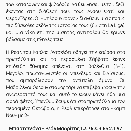
των Καταλανών και φιλοδοξεί να ξεκινήσει με το… δεξί
έχοντας στη διάθεσή του, τους Άνσου Φατί και
ΦεράνΤόρες. Οι «μπλαουγκράνα» διανύουν μια από τις
πιο δύσκολες σεζόν της ιστορίας τους (6
στη La Liga)
οι
και μια νίκη επί της μισητής αντιπάλου θα έριχνε
βάλσαμο στις πληγές τους.
Η Ρεάλ του Κάρλος Αντσελότι οδηγεί την κούρσα στο
πρωτάθλημα και το περασμένο Σάββατο έκανε
επίδειξη δύναμης απέναντι στη Βαλένθια (4-1).
Μεγάλοι πρωταγωνιστές οι Μπενζεμά και Βινίσιους,
που σμπαράλιασαν την αντίπαλη άμυνα. Οι
Μαδριλένοι θέλουν στο χορτάρι να επιβεβαιώσουν την
ανωτερότητά τους και αυτό το έχουν κάνει ήδη μια
φορά φέτος. Υπενθυμίζουμε ότι στο πρωτάθλημα τον
περασμένο Οκτώβριο, η Ρεάλ επικράτησε στο «Καμπ
Νου» με 2-1.
Μπαρτσελόνα – Ρεάλ Μαδρίτης 1:3.75 X:3.65 2:1.97