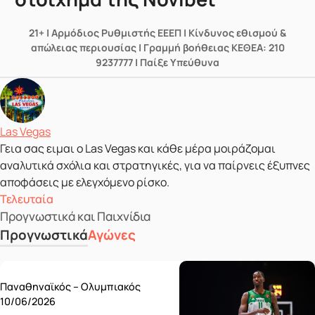
21+ | Αρμόδιος Ρυθμιστής ΕΕΕΠ | Κίνδυνος εθισμού &
απώλειας περιουσίας | Γραμμή βοήθειας ΚΕΘΕΑ: 210
9237777 | Παίξε Υπεύθυνα
Δημοσιεύτηκε από
Las Vegas
Γεια σας ειμαι ο Las Vegas και κάθε μέρα μοιράζομαι
αναλυτικά σχόλια και στρατηγικές, για να παίρνεις έξυπνες
αποφάσεις με ελεγχόμενο ρίσκο.
Τελευταία
Προγνωστικά και Παιχνίδια
Προγνωστικά
Αγώνες
Wednesday 10/06
Παναθηναϊκός – Ολυμπιακός
10/06/2026