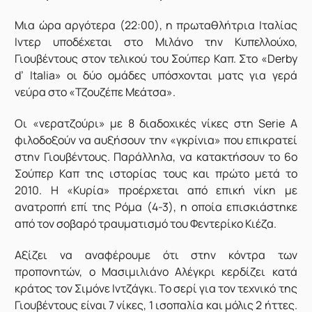
Μια ώρα αργότερα (22:00), η πρωταθλήτρια Ιταλίας
Ιντερ υποδέχεται στο Μιλάνο την Κυπελλούχο,
Γιουβέντους στον τελικού του Σούπερ Καπ. Στο «Derby
d’ Italia» οι δύο ομάδες υπόσχονται ματς για γερά
νεύρα στο «Τζουζέπε Μεάτσα».
Οι «νερατζούρι» με 8 διαδοχικές νίκες στη Serie A
φιλοδοξούν να αυξήσουν την «γκρίνια» που επικρατεί
στην Γιουβέντους. Παράλληλα, να κατακτήσουν το 6o
Σούπερ Καπ της ιστορίας τους και πρώτο μετά το
2010. Η «Κυρία» προέρχεται από επική νίκη με
ανατροπή επί της Ρόμα (4-3), η οποία επισκιάστηκε
από τον σοβαρό τραυματισμό του Φεντερίκο Κιέζα.
Αξίζει να αναφέρουμε ότι στην κόντρα των
προπονητών, ο Μασιμιλιάνο Αλέγκρι κερδίζει κατά
κράτος τον Σιμόνε Ιντζάγκι. Το σερί για τον τεχνικό της
Γιουβέντους είναι 7 νίκες, 1 ισοπαλία και μόλις 2 ήττες.