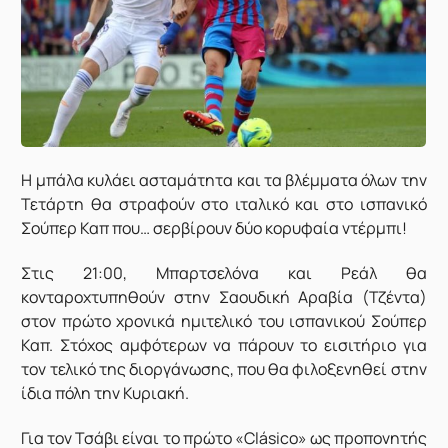
Η μπάλα κυλάει ασταμάτητα και τα βλέμματα όλων την
Τετάρτη θα στραφούν στο ιταλικό και στο ισπανικό
Σούπερ Καπ που… σερβίρουν δύο κορυφαία ντέρμπι!
Στις 21:00, Μπαρτσελόνα και Ρεάλ θα
κονταροχτυπηθούν στην Σαουδική Αραβία (Τζέντα)
στον πρώτο χρονικά ημιτελικό του ισπανικού Σούπερ
Καπ. Στόχος αμφότερων να πάρουν το εισιτήριο για
τον τελικό της διοργάνωσης, που θα φιλοξενηθεί στην
ίδια πόλη την Κυριακή.
Για τον Τσάβι είναι το πρώτο «Clásico» ως προπονητής