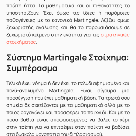
πρώτη ήττα. Τα μαθηματικά και οι πιθανότητες το
υποστηρίζουν. Έχει όμως τις ίδιες ή παρόμοιες
παθογένειες με το κανονικό Martingale. Αξίζει όμως
ξεχωριστής ανάλυσης και θα το παρουσιάσουμε σε
ξεχωριστό κείμενο στην ενότητα για τις
στρατηγικές
στοιχήματος
.
Σύστημα Martingale Στοίχημα:
Συμπέρασμα
Τελικά έχει νόημα ή δεν έχει το πολυδιαφημισμένο και
πολύ-αναλυμένο Martingale; Είναι σίγουρα μια
προσέγγιση που έχει μαθηματική βάση. Τα τρωτά σου
σημεία δε σχετίζονται με τα μαθηματικά αλλά με το
ποιος οργανώνει και προσφέρει το παιχνίδι. Και με το
πόσο βαθιά είναι αποφασισμένος να βάλει το χέρι
στην τσέπη για να επιτρέψει στον παίκτη να βαδίσει
στα δύσκολα μονοπάτια του διπλασιασμού.