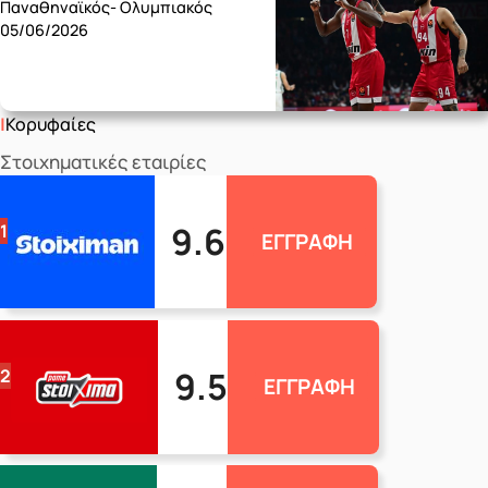
Παναθηναϊκός- Ολυμπιακός
05/06/2026
Κορυφαίες
Στοιχηματικές εταιρίες
9.6
1
ΕΓΓΡΑΦΗ
9.5
2
ΕΓΓΡΑΦΗ