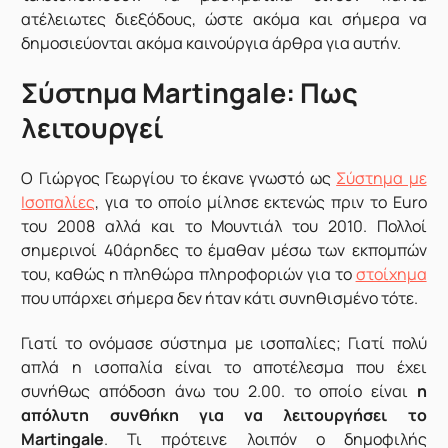
ατέλειωτες διεξόδους, ώστε ακόμα και σήμερα να
δημοσιεύονται ακόμα καινούργια άρθρα για αυτήν.
Σύστημα Martingale: Πως
λειτουργεί
Ο Γιώργος Γεωργίου το έκανε γνωστό ως
Σύστημα με
Ισοπαλίες
, για το οποίο μίλησε εκτενώς πριν το Euro
του 2008 αλλά και το Μουντιάλ του 2010. Πολλοί
σημερινοί 40άρηδες το έμαθαν μέσω των εκπομπών
του, καθώς η πληθώρα πληροφοριών για το
στοίχημα
που υπάρχει σήμερα δεν ήταν κάτι συνηθισμένο τότε.
Γιατί το ονόμασε σύστημα με ισοπαλίες; Γιατί πολύ
απλά η ισοπαλία είναι το αποτέλεσμα που έχει
συνήθως απόδοση άνω του 2.00. το οποίο είναι
η
απόλυτη συνθήκη για να λειτουργήσει το
Martingale
. Τι πρότεινε λοιπόν ο δημοφιλής