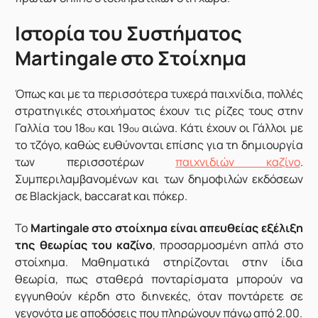
Ιστορία του Συστήματος
Martingale στο Στοίχημα
Όπως και με τα περισσότερα τυχερά παιχνίδια, πολλές
στρατηγικές στοιχήματος έχουν τις ρίζες τους στην
Γαλλία του 18
και 19
αιώνα. Κάτι έχουν οι Γάλλοι με
ου
ου
το τζόγο, καθώς ευθύνονται επίσης για τη δημιουργία
των περισσοτέρων
παιχνιδιών καζίνο
.
Συμπεριλαμβανομένων και των δημοφιλών εκδόσεων
σε Blackjack, baccarat και πόκερ.
Το
Martingale στο στοίχημα είναι απευθείας εξέλιξη
της θεωρίας του καζίνο
, προσαρμοσμένη απλά στο
στοίχημα. Μαθηματικά στηρίζονται στην ίδια
θεωρία, πως σταθερά πονταρίσματα μπορούν να
εγγυηθούν κέρδη στο διηνεκές, όταν ποντάρετε σε
γεγονότα με αποδόσεις που πληρώνουν πάνω από 2.00.