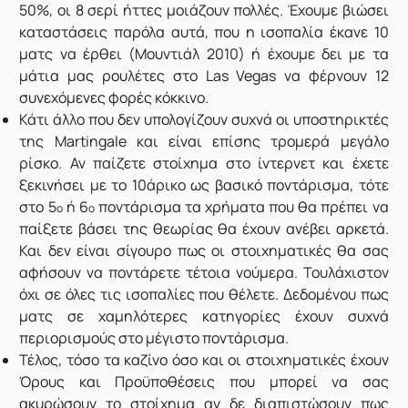
50%, οι 8 σερί ήττες μοιάζουν πολλές. Έχουμε βιώσει
καταστάσεις παρόλα αυτά, που η ισοπαλία έκανε 10
ματς να έρθει (Μουντιάλ 2010) ή έχουμε δει με τα
μάτια μας ρουλέτες στο Las Vegas να φέρνουν 12
συνεχόμενες φορές κόκκινο.
Κάτι άλλο που δεν υπολογίζουν συχνά οι υποστηρικτές
της Martingale και είναι επίσης τρομερά μεγάλο
ρίσκο. Αν παίζετε στοίχημα στο ίντερνετ και έχετε
ξεκινήσει με το 10άρικο ως βασικό ποντάρισμα, τότε
στο 5
ή 6
ποντάρισμα τα χρήματα που θα πρέπει να
ο
ο
παίξετε βάσει της θεωρίας θα έχουν ανέβει αρκετά.
Και δεν είναι σίγουρο πως οι στοιχηματικές θα σας
αφήσουν να ποντάρετε τέτοια νούμερα. Τουλάχιστον
όχι σε όλες τις ισοπαλίες που θέλετε. Δεδομένου πως
ματς σε χαμηλότερες κατηγορίες έχουν συχνά
περιορισμούς στο μέγιστο ποντάρισμα.
Τέλος, τόσο τα καζίνο όσο και οι στοιχηματικές έχουν
Όρους και Προϋποθέσεις που μπορεί να σας
ακυρώσουν το στοίχημα αν δε διαπιστώσουν πως