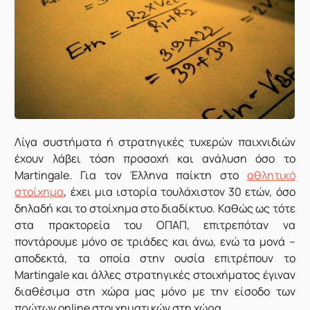
Λίγα συστήματα ή στρατηγικές τυχερών παιχνιδιών
έχουν λάβει τόση προσοχή και ανάλυση όσο το
Martingale. Για τον Έλληνα παίκτη στο
αθλητικό
στοίχημα
, έχει μια ιστορία τουλάχιστον 30 ετών, όσο
δηλαδή και το στοίχημα στο διαδίκτυο. Καθώς ως τότε
στα πρακτορεία του ΟΠΑΠ, επιτρεπόταν να
ποντάρουμε μόνο σε τριάδες και άνω, ενώ τα μονά –
αποδεκτά, τα οποία στην ουσία επιτρέπουν το
Martingale και άλλες στρατηγικές στοιχήματος έγιναν
διαθέσιμα στη χώρα μας μόνο με την είσοδο των
πρώτων online στοιχηματικών στη χώρα.