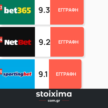
9.3
3
ΕΓΓΡΑΦΗ
9.2
4
ΕΓΓΡΑΦΗ
9.1
5
ΕΓΓΡΑΦΗ