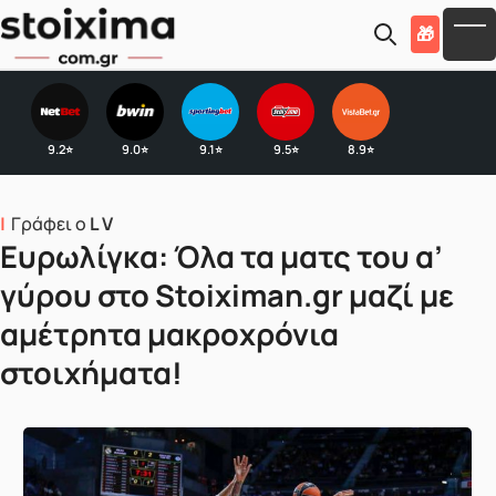
Skip to main content
🎁
To
9.2
9.0
9.1
9.5
8.9
⭐
⭐
⭐
⭐
⭐
Γράφει ο
L V
Ευρωλίγκα: Όλα τα ματς του α’
γύρου στο Stoiximan.gr μαζί με
αμέτρητα μακροχρόνια
στοιχήματα!