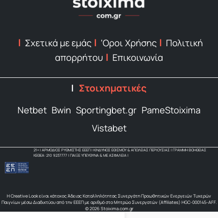
Σχετικά με εμάς
‘Οροι Χρήσης
Πολιτική
απορρήτου
Επικοινωνία
Στοιχηματικές
Netbet
Bwin
Sportingbet.gr
PameStoixima
Vistabet
21+ | ΑΡΜΟΔΙΟΣ ΡΥΘΜΙΣΤΗΣ ΕΕΕΠ | ΚΙΝΔΥΝΟΣ ΕΘΙΣΜΟΥ & ΑΠΩΛΕΙΑΣ ΠΕΡΙΟΥΣΙΑΣ | ΓΡΑΜΜΗ ΒΟΗΘΕΙΑΣ
ΚΕΘΕΑ: 210 9237777 | ΠΑΙΞΕ ΥΠΕΥΘΥΝΑ & ΜΕ ΑΣΦΑΛΕΙΑ |
Η Creative Look είναι κάτοχος Άδειας Καταλληλότητας Συνεργάτη Προωθητικών Ενεργειών Τυχερών
Παιγνίων μέσω Διαδικτύου από την ΕΕΕΠ με αριθμό στο Μητρώο Συνεργατών (Affiliates) HGC-000145-AFF.
© 2026 Stoixima.com.gr