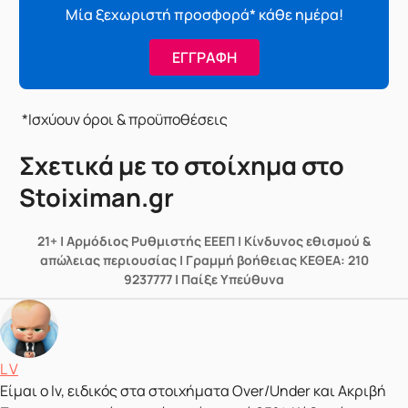
Μία ξεχωριστή προσφορά* κάθε ημέρα!
ΕΓΓΡΑΦΗ
*Ισχύουν όροι & προϋποθέσεις
Σχετικά με το στοίχημα στο
Stoiximan.gr
21+ | Αρμόδιος Ρυθμιστής ΕΕΕΠ | Κίνδυνος εθισμού &
απώλειας περιουσίας | Γραμμή βοήθειας ΚΕΘΕΑ: 210
9237777 | Παίξε Υπεύθυνα
Δημοσιεύτηκε από
L V
Είμαι ο lv, ειδικός στα στοιχήματα Over/Under και Ακριβή