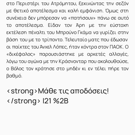
στο Περιστέρι του Ατρόμητου, ξεκινώντας την σεζόν
με θετικό αποτέλεσμα και καλή εμφάνιση. Όμως στη
συνέχεια δεν μπόρεσαν να «πατήσουν» πάνω σε αυτό
το αποτέλεσμα. Είδαν τον Άρη με την εύστοχη
εκτέλεση πέναλτι του Μπρούνο Γκάμα να γυρίζει στην
βάση του με το τρίποντο. Τελευταίο ματς που έδωσαν
οι παίκτες του Άνχελ Λόπες, ήταν κόντρα στον ΠΑΟΚ. Ο
«δικέφαλος» παρουσιάστηκε με αρκετές αλλαγές,
λόγω του αγώνα με την Κράσνονταρ που ακολουθούσε,
ο Βόλος τον κράτησε στο μηδέν κι εν τέλει πήρε τον
βαθμό.
<strong>Μάθε τις αποδόσεις!
</strong> |21 %2B