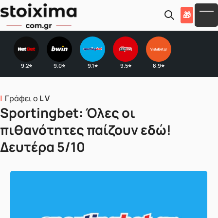
Skip to main content
🎁
To
9.2
9.0
9.1
9.5
8.9
⭐
⭐
⭐
⭐
⭐
Γράφει ο
L V
Sportingbet: Όλες οι
πιθανότητες παίζουν εδώ!
Δευτέρα 5/10