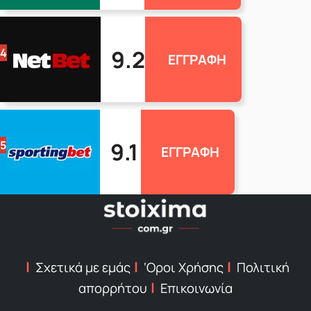
9.2
4
ΕΓΓΡΑΦΗ
9.1
5
ΕΓΓΡΑΦΗ
Σχετικά με εμάς
‘Οροι Χρήσης
Πολιτική
απορρήτου
Επικοινωνία