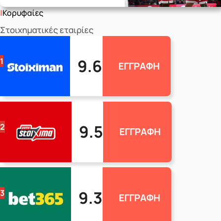
Κορυφαίες
Στοιχηματικές εταιρίες
9.6
1
ΕΓΓΡΑΦΗ
9.5
2
ΕΓΓΡΑΦΗ
9.3
3
ΕΓΓΡΑΦΗ