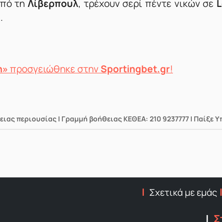
από τη
Λίβερπουλ
, τρέχουν σερί πέντε νικών σε
e
.
n»
προσγειώθηκε στην
Sportingbet.gr
!
ειας περιουσίας | Γραμμή βοήθειας ΚΕΘΕΑ: 210 9237777 | Παίξε 
Σχετικά με εμάς
Σ