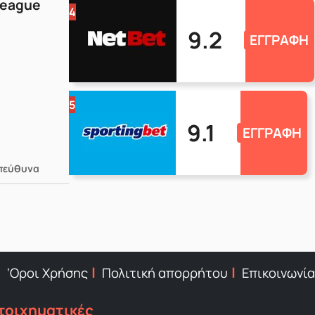
League
4
9.2
ΕΓΓΡΑΦΗ
5
9.1
ΕΓΓΡΑΦΗ
Υπεύθυνα
‘Οροι Χρήσης
Πολιτική απορρήτου
Επικοινωνία
τοιχηματικές