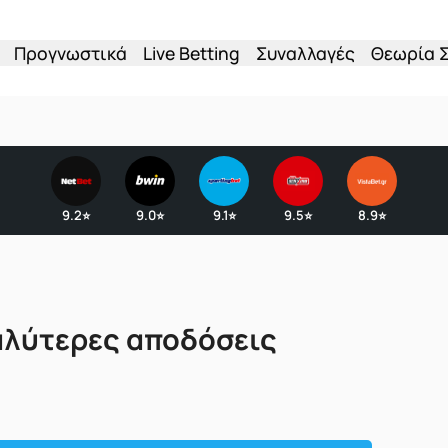
Προγνωστικά
Live Betting
Συναλλαγές
Θεωρία 
9.2
9.0
9.1
9.5
8.9
⭐
⭐
⭐
⭐
⭐
αλύτερες αποδόσεις