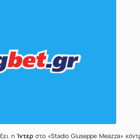
ίξει η
Ίντερ
στο «Stadio Giuseppe Meazza» κόντ