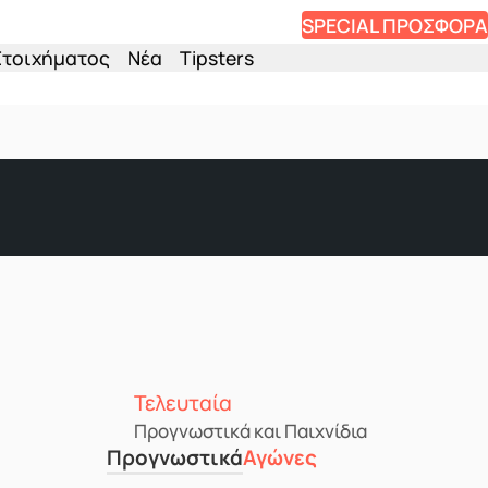
SPECIAL ΠΡΟΣΦΟΡΑ
Στοιχήματος
Νέα
Tipsters
Τελευταία
Προγνωστικά και Παιχνίδια
Προγνωστικά
Αγώνες