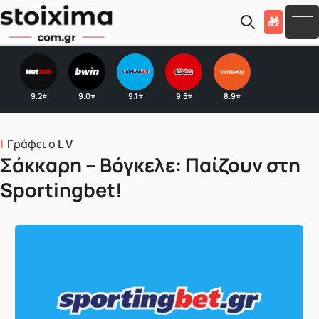
Skip to main content
🎁
To
9.2
9.0
9.1
9.5
8.9
⭐
⭐
⭐
⭐
⭐
Γράφει ο
L V
Σάκκαρη – Βόγκελε: Παίζουν στη
Sportingbet!