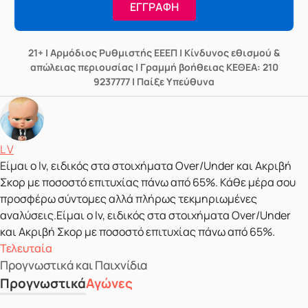
ΕΓΓΡΑΦΗ
21+ | Αρμόδιος Ρυθμιστής ΕΕΕΠ | Κίνδυνος εθισμού &
απώλειας περιουσίας | Γραμμή βοήθειας ΚΕΘΕΑ: 210
9237777 | Παίξε Υπεύθυνα
Δημοσιεύτηκε από
L V
Είμαι ο lv, ειδικός στα στοιχήματα Over/Under και Ακριβή
Σκορ με ποσοστό επιτυχίας πάνω από 65%. Κάθε μέρα σου
προσφέρω σύντομες αλλά πλήρως τεκμηριωμένες
αναλύσεις.Είμαι ο lv, ειδικός στα στοιχήματα Over/Under
και Ακριβή Σκορ με ποσοστό επιτυχίας πάνω από 65%.
Τελευταία
Προγνωστικά και Παιχνίδια
Προγνωστικά
Αγώνες