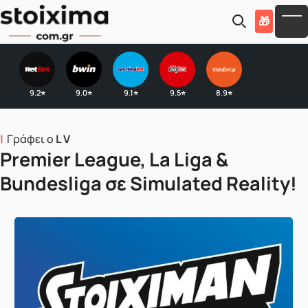
Skip to main content
🎁
To
9.2
9.0
9.1
9.5
8.9
⭐
⭐
⭐
⭐
⭐
Γράφει ο
L V
Premier League, La Liga &
Bundesliga σε Simulated Reality!