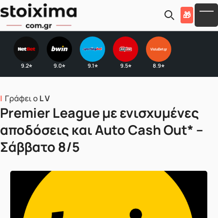
Skip to main content
🎁
To
9.2
9.0
9.1
9.5
8.9
⭐
⭐
⭐
⭐
⭐
Γράφει ο
L V
Premier League με ενισχυμένες
αποδόσεις και Auto Cash Out* –
Σάββατο 8/5