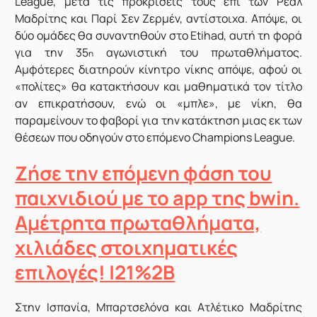
League, μετά τις προκρίσεις τους επί των Ρεάλ
Μαδρίτης και Παρί Σεν Ζερμέν, αντίστοιχα. Απόψε, οι
δύο ομάδες θα συναντηθούν στο Etihad, αυτή τη φορά
για την 35
αγωνιστική του πρωταθλήματος.
η
Αμφότερες διατηρούν κίνητρο νίκης απόψε, αφού οι
«πολίτες» θα κατακτήσουν και μαθηματικά τον τίτλο
αν επικρατήσουν, ενώ οι «μπλε», με νίκη, θα
παραμείνουν το φαβορί για την κατάκτηση μιας εκ των
θέσεων που οδηγούν στο επόμενο Champions League.
Ζήσε την επόμενη φάση του
παιχνιδιού με το app της bwin.
Αμέτρητα πρωταθλήματα,
χιλιάδες στοιχηματικές
επιλογές! |21%2B
Στην Ισπανία, Μπαρτσελόνα και Ατλέτικο Μαδρίτης