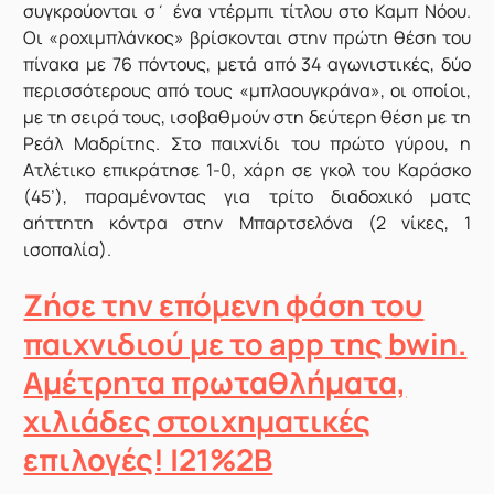
συγκρούονται σ΄ ένα ντέρμπι τίτλου στο Καμπ Νόου.
Οι «ροχιμπλάνκος» βρίσκονται στην πρώτη θέση του
πίνακα με 76 πόντους, μετά από 34 αγωνιστικές, δύο
περισσότερους από τους «μπλαουγκράνα», οι οποίοι,
με τη σειρά τους, ισοβαθμούν στη δεύτερη θέση με τη
Ρεάλ Μαδρίτης. Στο παιχνίδι του πρώτο γύρου, η
Ατλέτικο επικράτησε 1-0, χάρη σε γκολ του Καράσκο
(45’), παραμένοντας για τρίτο διαδοχικό ματς
αήττητη κόντρα στην Μπαρτσελόνα (2 νίκες, 1
ισοπαλία).
Ζήσε την επόμενη φάση του
παιχνιδιού με το app της bwin.
Αμέτρητα πρωταθλήματα,
χιλιάδες στοιχηματικές
επιλογές! |21%2B