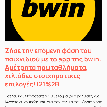
Ζήσε την επόμενη φάση του
παιχνιδιού με το app της bwin.
Αμέτρητα πρωταθλήματα,
χιλιάδες στοιχηματικές
επιλογές! |21%2B
Τσέλσι και Μάντσεστερ Σίτι ετοιμάζουν βαλίτσες για…
Κωνσταντινούπολη και για τον τελικό του Champions