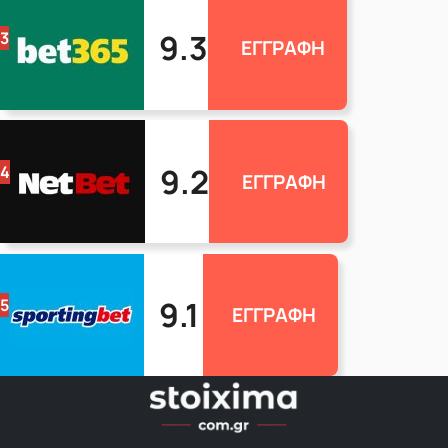
9.3
3
ΕΓΓΡΑΦΗ
9.2
4
ΕΓΓΡΑΦΗ
9.1
5
ΕΓΓΡΑΦΗ