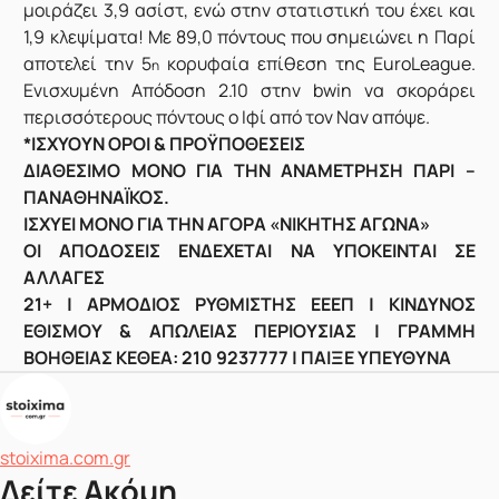
μοιράζει 3,9 ασίστ, ενώ στην στατιστική του έχει και
1,9 κλεψίματα! Με 89,0 πόντους που σημειώνει η Παρί
αποτελεί την 5
κορυφαία επίθεση της EuroLeague.
η
Ενισχυμένη Απόδοση 2.10 στην bwin να σκοράρει
περισσότερους πόντους ο Ιφί από τον Ναν απόψε.
*ΙΣΧΥΟΥΝ ΟΡΟΙ & ΠΡΟΫΠΟΘΕΣΕΙΣ
ΔΙΑΘΕΣΙΜΟ ΜΟΝΟ ΓΙΑ ΤΗΝ ΑΝΑΜΕΤΡΗΣΗ ΠΑΡΙ –
ΠΑΝΑΘΗΝΑΪΚΟΣ.
ΙΣΧΥΕΙ ΜΟΝΟ ΓΙΑ ΤΗΝ ΑΓΟΡΑ «ΝΙΚΗΤΗΣ ΑΓΩΝΑ»
ΟΙ ΑΠΟΔΟΣΕΙΣ ΕΝΔΕΧΕΤΑΙ ΝΑ ΥΠΟΚΕΙΝΤΑΙ ΣΕ
ΑΛΛΑΓΕΣ
21+ | ΑΡΜΟΔΙΟΣ ΡΥΘΜΙΣΤΗΣ ΕΕΕΠ | ΚΙΝΔΥΝΟΣ
ΕΘΙΣΜΟΥ & ΑΠΩΛΕΙΑΣ ΠΕΡΙΟΥΣΙΑΣ | ΓΡΑΜΜΗ
ΒΟΗΘΕΙΑΣ ΚΕΘΕΑ: 210 9237777 | ΠΑΙΞΕ ΥΠΕΥΘΥΝΑ
Δημοσιεύτηκε από
stoixima.com.gr
Δείτε Ακόμη