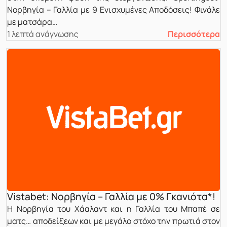
Νορβηγία – Γαλλία με 9 Ενισχυμένες Αποδόσεις! Φινάλε
με ματσάρα…
1 λεπτά ανάγνωσης
Περισσότερα
Vistabet: Νορβηγία – Γαλλία με 0% Γκανιότα*!
Η Νορβηγία του Χάαλαντ και η Γαλλία του Μπαπέ σε
ματς… αποδείξεων και με μεγάλο στόχο την πρωτιά στον