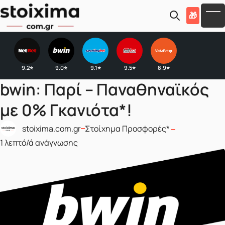
Skip to main content
🎁
To
9.2
9.0
9.1
9.5
8.9
⭐
⭐
⭐
⭐
⭐
bwin: Παρί – Παναθηναϊκός
με 0% Γκανιότα*!
Δημοσιεύτηκε σε
stoixima.com.gr
Στοίχημα Προσφορές*
Δημοσιεύτηκε από
1 λεπτό/ά ανάγνωσης