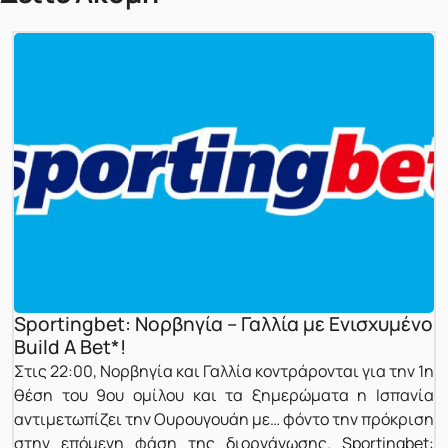
Sportingbet: Νορβηγία – Γαλλία με Ενισχυμένο
Build A Bet*!
Στις 22:00, Νορβηγία και Γαλλία κοντράρονται για την 1η
θέση του 9ου ομίλου και τα ξημερώματα η Ισπανία
αντιμετωπίζει την Ουρουγουάη με… φόντο την πρόκριση
στην επόμενη φάση της διοργάνωσης. Sportingbet: