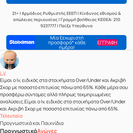
21+ | Αρμόδιος Ρυθμιστής ΕΕΕΠ | Κίνδυνος εθισμού &
απώλειας περιουσίας | Γραμμή βοήθειας ΚΕΘΕΑ: 210
9237777 | Παίξε Υπεύθυνα
Μία ξεχωριστή
προσφορά* κάθε
ΕΓΓΡΑΦΗ
ημέρα!
Δημοσιεύτηκε από
L V
Είμαι ο lv, ειδικός στα στοιχήματα Over/Under και Ακριβή
Σκορ με ποσοστό επιτυχίας πάνω από 65%. Κάθε μέρα σου
προσφέρω σύντομες αλλά πλήρως τεκμηριωμένες
αναλύσεις.Είμαι ο lv, ειδικός στα στοιχήματα Over/Under
και Ακριβή Σκορ με ποσοστό επιτυχίας πάνω από 65%.
Τελευταία
Προγνωστικά και Παιχνίδια
Προγνωστικά
Αγώνες