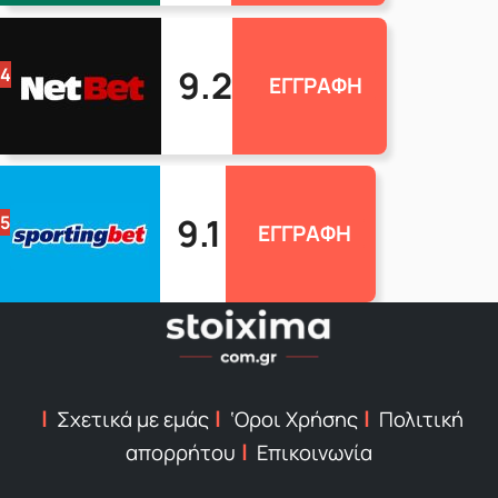
9.2
4
ΕΓΓΡΑΦΗ
9.1
5
ΕΓΓΡΑΦΗ
Σχετικά με εμάς
‘Οροι Χρήσης
Πολιτική
απορρήτου
Επικοινωνία