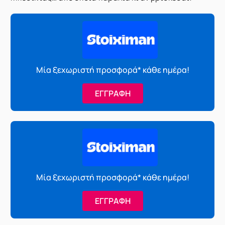
Μία ξεχωριστή προσφορά* κάθε ημέρα!
ΕΓΓΡΑΦΗ
Μία ξεχωριστή προσφορά* κάθε ημέρα!
ΕΓΓΡΑΦΗ