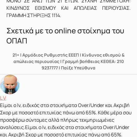
ΜΟΝΟ ΣΕ ΑΝΩ ΤΩΝ 21 ΕΤΩΝ. ΣΥΧΝΗ ΣΥΜΜΕΤΟΧΗ:
ΚΙΝΔΥΝΟΣ ΕΘΙΣΜΟΥ ΚΑΙ ΑΠΩΛΕΙΑΣ ΠΕΡΙΟΥΣΙΑΣ.
ΓΡΑΜΜΗ ΣΤΗΡΙΞΗΣ 1114.
Σχετικά με το online στοίχημα του
ΟΠΑΠ
21+ | Αρμόδιος Ρυθμιστής ΕΕΕΠ | Κίνδυνος εθισμού &
απώλειας περιουσίας | Γραμμή βοήθειας ΚΕΘΕΑ: 210
9237777 | Παίξε Υπεύθυνα
Δημοσιεύτηκε από
L V
Είμαι ο lv, ειδικός στα στοιχήματα Over/Under και Ακριβή
Σκορ με ποσοστό επιτυχίας πάνω από 65%. Κάθε μέρα σου
προσφέρω σύντομες αλλά πλήρως τεκμηριωμένες
αναλύσεις.Είμαι ο lv, ειδικός στα στοιχήματα Over/Under
και Ακριβή Σκορ με ποσοστό επιτυχίας πάνω από 65%.