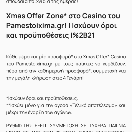
σπουδαία παιχνίδια της ημέρας!
Xmas Offer Zone* στο Casino του
Pamestoixima.gr! | Ισχύουν όροι
και προϋποθέσεις |%2B21
Κάθε μέρα και μία προσφορά* στο Xmas Offer* Casino
του Pamestoixima.gr με τους παίκτες να κερδίζουν,
πέρα από την καθημερινή προσφορά*, συμμετοχή για
την μεγάλη κλήρωση στις 4 Γενάρη!
*Ισχύουν όροι και προϋποθέσεις.
**Ισχύει μόνο για την αγορά «Τελικό αποτέλεσμα» και
μέχρι την έναρξη των αγώνων.
ΡΥΘΜΙΣΤΗΣ ΕΕΕΠ. ΣΥΜΜΕΤΟΧΗ ΣΕ ΤΥΧΕΡΑ ΠΑΙΓΝΙΑ