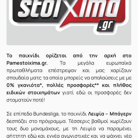
Το παιχνίδι ορίζεται από την αρχή στο
Pamestoixima.gr
.
Τα μεγάλα ευρωπαϊκά
πρωταθλήματα επέστρεψαν και μας χαρίζουν
σπουδαία ματς τα οποία μπορείς να απολαύσεις με με
0% γκανιότα*, πολλές προσφορές** και πλήθος
ειδικών στοιχημάτων
γιατί εδώ οι προσφορές δεν
σταματούν ποτέ!
Σε επίπεδο Bundesliga, το παιχνίδι
Λειψία – Μπάγερν
δεσπόζει στο πρόγραμμα. Τέσσερις βαθμοί χωρίζουν
τους δυο μονομάχους, με τη Λειψία να παραμένει
αήττητη εδώ και εννέα αγωνιστικές και να ψάχνει νέο