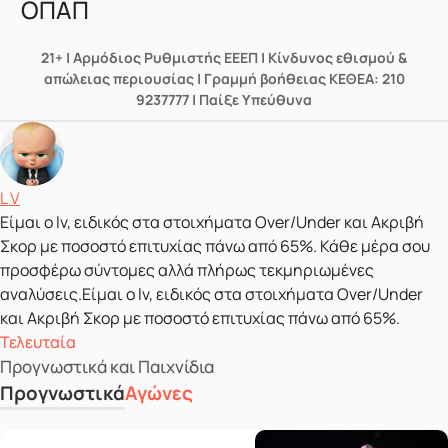
ΟΠΑΠ
21+ | Αρμόδιος Ρυθμιστής ΕΕΕΠ | Κίνδυνος εθισμού &
απώλειας περιουσίας | Γραμμή βοήθειας ΚΕΘΕΑ: 210
9237777 | Παίξε Υπεύθυνα
Δημοσιεύτηκε από
L V
Είμαι ο lv, ειδικός στα στοιχήματα Over/Under και Ακριβή
Σκορ με ποσοστό επιτυχίας πάνω από 65%. Κάθε μέρα σου
προσφέρω σύντομες αλλά πλήρως τεκμηριωμένες
αναλύσεις.Είμαι ο lv, ειδικός στα στοιχήματα Over/Under
και Ακριβή Σκορ με ποσοστό επιτυχίας πάνω από 65%.
Τελευταία
Προγνωστικά και Παιχνίδια
Προγνωστικά
Αγώνες
Wednesday 10/06