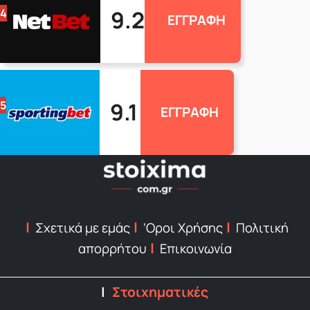
9.2
4
ΕΓΓΡΑΦΗ
9.1
5
ΕΓΓΡΑΦΗ
Σχετικά με εμάς
‘Οροι Χρήσης
Πολιτική
απορρήτου
Επικοινωνία
Στοιχηματικές