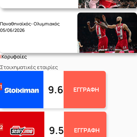
Friday 05/06
Παναθηναϊκός- Ολυμπιακός
05/06/2026
Κορυφαίες
Στοιχηματικές εταιρίες
9.6
1
ΕΓΓΡΑΦΗ
9.5
2
ΕΓΓΡΑΦΗ