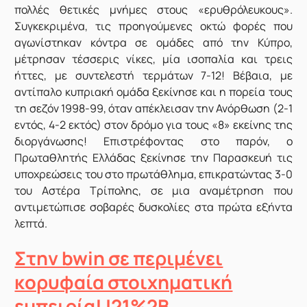
πολλές θετικές μνήμες στους «ερυθρόλευκους».
Συγκεκριμένα, τις προηγούμενες οκτώ φορές που
αγωνίστηκαν κόντρα σε ομάδες από την Κύπρο,
μέτρησαν τέσσερις νίκες, μία ισοπαλία και τρεις
ήττες, με συντελεστή τερμάτων 7-12! Βέβαια, με
αντίπαλο κυπριακή ομάδα ξεκίνησε και η πορεία τους
τη σεζόν 1998-99, όταν απέκλεισαν την Ανόρθωση (2-1
εντός, 4-2 εκτός) στον δρόμο για τους «8» εκείνης της
διοργάνωσης! Επιστρέφοντας στο παρόν, ο
Πρωταθλητής Ελλάδας ξεκίνησε την Παρασκευή τις
υποχρεώσεις του στο πρωτάθλημα, επικρατώντας 3-0
του Αστέρα Τρίπολης, σε μια αναμέτρηση που
αντιμετώπισε σοβαρές δυσκολίες στα πρώτα εξήντα
λεπτά.
Στην bwin σε περιμένει
κορυφαία στοιχηματική
εμπειρία! |21%2B