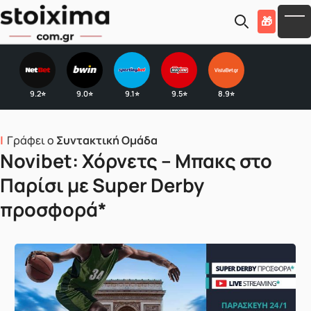
Skip to main content
🎁
To
9.2
9.0
9.1
9.5
8.9
⭐
⭐
⭐
⭐
⭐
Γράφει ο
Συντακτική Ομάδα
Novibet: Χόρνετς – Μπακς στο
Παρίσι με Super Derby
προσφορά*