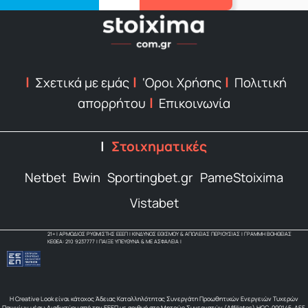
Σχετικά με εμάς
‘Οροι Χρήσης
Πολιτική
απορρήτου
Επικοινωνία
Στοιχηματικές
Netbet
Bwin
Sportingbet.gr
PameStoixima
Vistabet
21+ | ΑΡΜΟΔΙΟΣ ΡΥΘΜΙΣΤΗΣ ΕΕΕΠ | ΚΙΝΔΥΝΟΣ ΕΘΙΣΜΟΥ & ΑΠΩΛΕΙΑΣ ΠΕΡΙΟΥΣΙΑΣ | ΓΡΑΜΜΗ ΒΟΗΘΕΙΑΣ
ΚΕΘΕΑ: 210 9237777 | ΠΑΙΞΕ ΥΠΕΥΘΥΝΑ & ΜΕ ΑΣΦΑΛΕΙΑ |
Η Creative Look είναι κάτοχος Άδειας Καταλληλότητας Συνεργάτη Προωθητικών Ενεργειών Τυχερών
Παιγνίων μέσω Διαδικτύου από την ΕΕΕΠ με αριθμό στο Μητρώο Συνεργατών (Affiliates) HGC-000145-AFF.