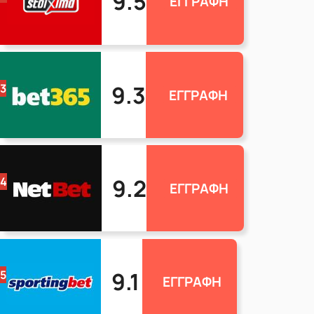
9.5
ΕΓΓΡΑΦΗ
9.3
3
ΕΓΓΡΑΦΗ
9.2
4
ΕΓΓΡΑΦΗ
9.1
5
ΕΓΓΡΑΦΗ