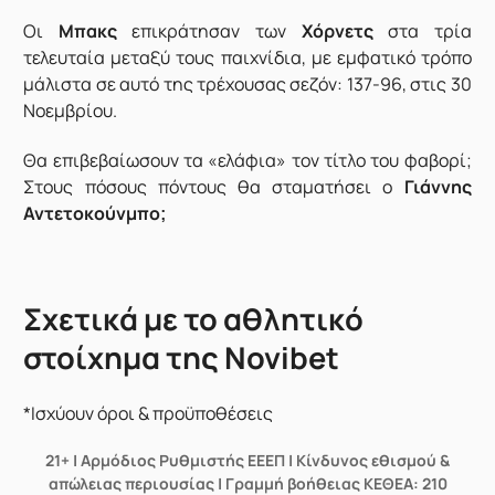
Οι
Μπακς
επικράτησαν των
Χόρνετς
στα τρία
τελευταία μεταξύ τους παιχνίδια, με εμφατικό τρόπο
μάλιστα σε αυτό της τρέχουσας σεζόν: 137-96, στις 30
Νοεμβρίου.
Θα επιβεβαίωσουν τα «ελάφια» τον τίτλο του φαβορί;
Στους πόσους πόντους θα σταματήσει ο
Γιάννης
Αντετοκούνμπο;
Σχετικά με το αθλητικό
στοίχημα της Novibet
*Ισχύουν όροι & προϋποθέσεις
21+ | Αρμόδιος Ρυθμιστής ΕΕΕΠ | Κίνδυνος εθισμού &
απώλειας περιουσίας | Γραμμή βοήθειας ΚΕΘΕΑ: 210