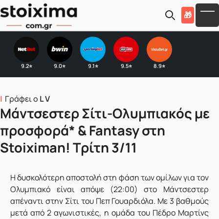
Skip to main content
🎁
To
9.2
9.0
9.1
9.5
8.9
⭐
⭐
⭐
⭐
⭐
Γράφει ο
L V
Μάντσεστερ Σίτι-Ολυμπιακός με
προσφορά* & Fantasy στη
Stoiximan! Τρίτη 3/11
Η
δυσκολότερη αποστολή στη φάση των ομίλων για τον
Ολυμπιακό είναι απόψε (22:00) στο Μάντσεστερ
απέναντι στην Σίτι του Πεπ Γουαρδιόλα. Με 3 βαθμούς
μετά από 2 αγωνιστικές, η ομάδα του Πέδρο Μαρτίνς