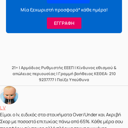
Μία ξεχωριστή προσφορά* κάθε ημέρα!
ΕΓΓΡΑΦΗ
21+ | Αρμόδιος Ρυθμιστής ΕΕΕΠ | Κίνδυνος εθισμού &
απώλειας περιουσίας | Γραμμή βοήθειας ΚΕΘΕΑ: 210
9237777 | Παίξε Υπεύθυνα
Δημοσιεύτηκε από
L V
Είμαι ο lv, ειδικός στα στοιχήματα Over/Under και Ακριβή
Σκορ με ποσοστό επιτυχίας πάνω από 65%. Κάθε μέρα σου