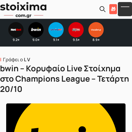
Skip to main content
🎁
To
9.2
9.0
9.1
9.5
8.9
⭐
⭐
⭐
⭐
⭐
Γράφει ο
L V
bwin – Κορυφαίο Live Στοίχημα
στο Champions League – Τετάρτη
20/10