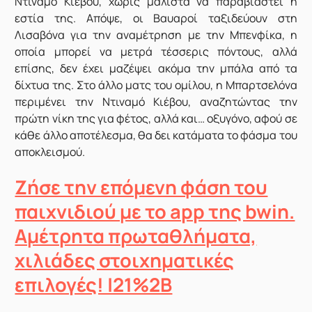
Ντινάμο Κιέβου, χωρίς μάλιστα να παραβιαστεί η
εστία της. Απόψε, οι Βαυαροί ταξιδεύουν στη
Λισαβόνα για την αναμέτρηση με την Μπενφίκα, η
οποία μπορεί να μετρά τέσσερις πόντους, αλλά
επίσης, δεν έχει μαζέψει ακόμα την μπάλα από τα
δίχτυα της. Στο άλλο ματς του ομίλου, η Μπαρτσελόνα
περιμένει την Ντιναμό Κιέβου, αναζητώντας την
πρώτη νίκη της για φέτος, αλλά και… οξυγόνο, αφού σε
κάθε άλλο αποτέλεσμα, θα δει κατάματα το φάσμα του
αποκλεισμού.
Ζήσε την επόμενη φάση του
παιχνιδιού με το app της bwin.
Αμέτρητα πρωταθλήματα,
χιλιάδες στοιχηματικές
επιλογές! |21%2B