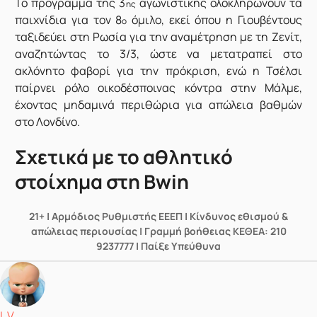
Το πρόγραμμα της 3
αγωνιστικής ολοκληρώνουν τα
ης
παιχνίδια για τον 8
όμιλο, εκεί όπου η Γιουβέντους
ο
ταξιδεύει στη Ρωσία για την αναμέτρηση με τη Ζενίτ,
αναζητώντας το 3/3, ώστε να μετατραπεί στο
ακλόνητο φαβορί για την πρόκριση, ενώ η Τσέλσι
παίρνει ρόλο οικοδέσποινας κόντρα στην Μάλμε,
έχοντας μηδαμινά περιθώρια για απώλεια βαθμών
στο Λονδίνο.
Σχετικά με το αθλητικό
στοίχημα στη Bwin
21+ | Αρμόδιος Ρυθμιστής ΕΕΕΠ | Κίνδυνος εθισμού &
απώλειας περιουσίας | Γραμμή βοήθειας ΚΕΘΕΑ: 210
9237777 | Παίξε Υπεύθυνα
Δημοσιεύτηκε από
L V