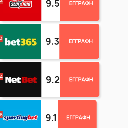
9.5
2
ΕΓΓΡΑΦΗ
9.3
3
ΕΓΓΡΑΦΗ
9.2
4
ΕΓΓΡΑΦΗ
9.1
5
ΕΓΓΡΑΦΗ