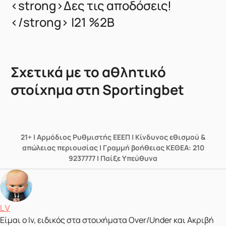
<strong>Δες τις αποδόσεις!
</strong> |21 %2B
Σχετικά με το αθλητικό
στοίχημα στη Sportingbet
21+ | Αρμόδιος Ρυθμιστής ΕΕΕΠ | Κίνδυνος εθισμού &
απώλειας περιουσίας | Γραμμή βοήθειας ΚΕΘΕΑ: 210
9237777 | Παίξε Υπεύθυνα
Δημοσιεύτηκε από
L V
Είμαι ο lv, ειδικός στα στοιχήματα Over/Under και Ακριβή