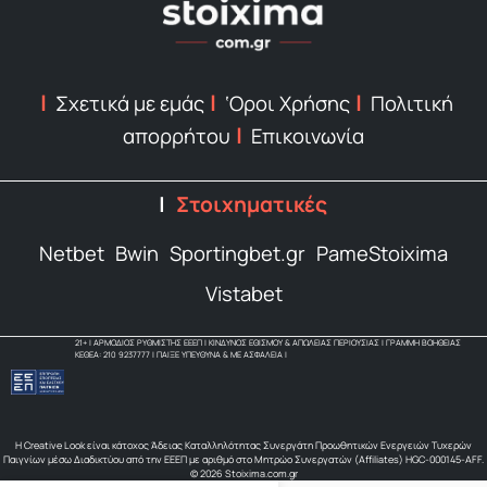
Σχετικά με εμάς
‘Οροι Χρήσης
Πολιτική
απορρήτου
Επικοινωνία
Στοιχηματικές
Netbet
Bwin
Sportingbet.gr
PameStoixima
Vistabet
21+ | ΑΡΜΟΔΙΟΣ ΡΥΘΜΙΣΤΗΣ ΕΕΕΠ | ΚΙΝΔΥΝΟΣ ΕΘΙΣΜΟΥ & ΑΠΩΛΕΙΑΣ ΠΕΡΙΟΥΣΙΑΣ | ΓΡΑΜΜΗ ΒΟΗΘΕΙΑΣ
ΚΕΘΕΑ: 210 9237777 | ΠΑΙΞΕ ΥΠΕΥΘΥΝΑ & ΜΕ ΑΣΦΑΛΕΙΑ |
Η Creative Look είναι κάτοχος Άδειας Καταλληλότητας Συνεργάτη Προωθητικών Ενεργειών Τυχερών
Παιγνίων μέσω Διαδικτύου από την ΕΕΕΠ με αριθμό στο Μητρώο Συνεργατών (Affiliates) HGC-000145-AFF.
© 2026 Stoixima.com.gr