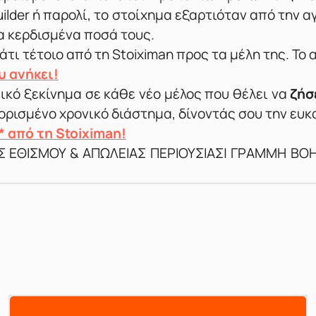
uilder ή παρολί, το στοίχημα εξαρτιόταν από την 
α κερδισμένα ποσά τους.
τι τέτοιο από τη Stoiximan προς τα μέλη της. Το α
 ανήκει!
κό ξεκίνημα σε κάθε νέο μέλος που θέλει να
ζήσ
ιορισμένο χρονικό διάστημα, δίνοντάς σου την ευ
 από τη Stoiximan!
ΟΣ ΕΘΙΣΜΟΥ & ΑΠΩΛΕΙΑΣ ΠΕΡΙΟΥΣΙΑΣ| ΓΡΑΜΜΗ ΒΟΗ