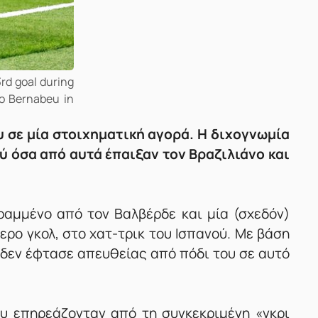
3rd goal during
o Bernabeu in
υ σε μία στοιχηματική αγορά. Η διχογνωμία
ού όσα από αυτά έπαιξαν τον Βραζιλιάνο και
ραμμένο από τον Βαλβέρδε και μία (σχεδόν)
ερο γκολ, στο χατ-τρικ του Ισπανού. Με βάση
 δεν έφτασε απευθείας από πόδι του σε αυτό
ου επηρεάζονταν από τη συγκεκριμένη «γκρι