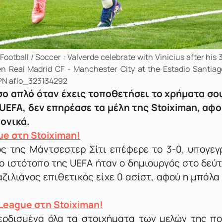
Football / Soccer : Valverde celebrate with Vinicius after his 
 Real Madrid CF - Manchester City at the Estadio Santiag
PN aflo_323134292
όσο απλό όταν έχεις τοποθετήσει το χρήματα σο
 UEFA, δεν επηρέασε τα μέλη της Stoiximan, αφ
νονικά.
e στη Stoiximan!
ς της Μάντσεστερ Σίτι επέφερε το 3-0, υπογεγ
μο ιστότοπο της UEFA ήταν ο δημιουργός στο δεύτ
αζιλιάνος επιθετικός είχε 0 ασίστ, αφού η μπάλα
League στη Stoiximan!
ερδισμένα όλα τα στοιχήματα των μελών της π