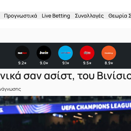
Προγνωστικά
Live Betting
Συναλλαγές
Θεωρία 
9.2
9.0
9.1
9.5
8.9
⭐
⭐
⭐
⭐
⭐
ικά σαν ασίστ, του Βινίσι
ανάγνωσης