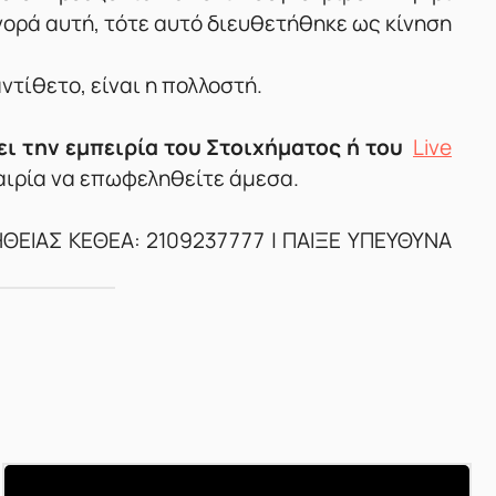
αγορά αυτή, τότε αυτό διευθετήθηκε ως κίνηση
ντίθετο, είναι η πολλοστή.
ει την εμπειρία του Στοιχήματος ή του
Live
καιρία να επωφεληθείτε άμεσα.
ΘΕΙΑΣ ΚΕΘΕΑ: 2109237777 | ΠΑΙΞΕ ΥΠΕΥΘΥΝΑ