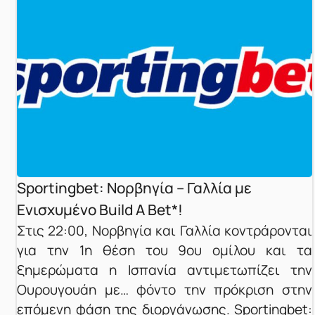
Sportingbet: Νορβηγία – Γαλλία με
Ενισχυμένο Build A Bet*!
Στις 22:00, Νορβηγία και Γαλλία κοντράρονται
για την 1η θέση του 9ου ομίλου και τα
ξημερώματα η Ισπανία αντιμετωπίζει την
Ουρουγουάη με… φόντο την πρόκριση στην
επόμενη φάση της διοργάνωσης. Sportingbet: