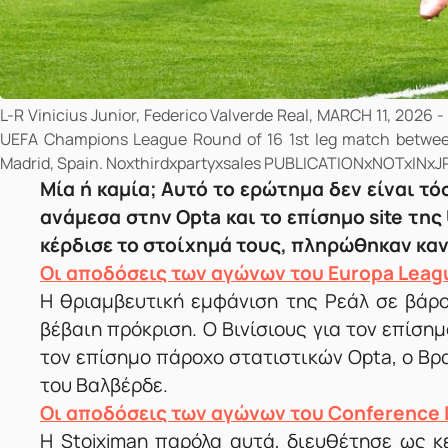
L-R Vinicius Junior, Federico Valverde Real, MARCH 11, 2026 - 
UEFA Champions League Round of 16 1st leg match between
Madrid, Spain. Noxthirdxpartyxsales PUBLICATIONxNOTxINxJ
Μία ή καμία; Αυτό το ερώτημα δεν είναι τ
ανάμεσα στην Opta και το επίσημο site της
κέρδισε το στοίχημά τους, πληρώθηκαν κα
Οι αποδόσεις των αγώνων του Europa Leagu
Η θριαμβευτική εμφάνιση της Ρεάλ σε βάρο
βέβαιη πρόκριση. Ο Βινίσιους για τον επίση
τον επίσημο πάροχο στατιστικών Opta, ο Βρ
του Βαλβέρδε.
Οι αποδόσεις των αγώνων του Conference 
Η Stoiximan παρόλα αυτά, διευθέτησε ως κ