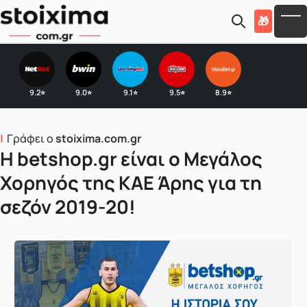
Skip to main content
🎁
To
9.2
9.0
9.1
9.5
8.9
⭐
⭐
⭐
⭐
⭐
Γράφει ο
stoixima.com.gr
H betshop.gr είναι ο Μεγάλος
Χορηγός της ΚΑΕ Άρης για τη
σεζόν 2019-20!