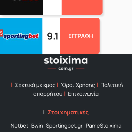
9.1
5
ΕΓΓΡΑΦΗ
Σχετικά με εμάς
‘Οροι Χρήσης
Πολιτική
απορρήτου
Επικοινωνία
Στοιχηματικές
Netbet
Bwin
Sportingbet.gr
PameStoixima