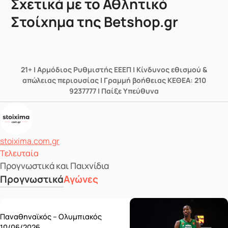
Σχετικά με το Αθλητικό
Στοίχημα της Betshop.gr
21+ | Αρμόδιος Ρυθμιστής ΕΕΕΠ | Κίνδυνος εθισμού &
απώλειας περιουσίας | Γραμμή βοήθειας ΚΕΘΕΑ: 210
9237777 | Παίξε Υπεύθυνα
Δημοσιεύτηκε από
stoixima.com.gr
Τελευταία
Προγνωστικά και Παιχνίδια
Προγνωστικά
Αγώνες
Wednesday 10/06
Παναθηναϊκός – Ολυμπιακός
10/06/2026