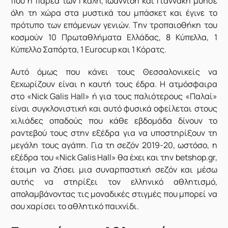
που η παρέα των Γκάλη, Ιωαννίδη και Γιαννάκη μύησε
όλη τη χώρα στα μυστικά του μπάσκετ και έγινε το
πρότυπο των επόμενων γενιών. Tην τροπαιοθήκη του
κοσμούν 10 Πρωταθλήματα Ελλάδας, 8 Κύπελλα, 1
Κύπελλο Σαπόρτα, 1 Eurocup και 1 Κόρατς.
Αυτό όμως που κάνει τους Θεσσαλονικείς να
ξεχωρίζουν είναι η καυτή τους έδρα. Η ατμόσφαιρα
στο «Νick Galis Hall» ή για τους παλιότερους «Παλαί»
είναι συγκλονιστική και αυτό φυσικά οφείλεται στους
χιλιάδες οπαδούς που κάθε εβδομάδα δίνουν το
ραντεβού τους στην εξέδρα για να υποστηρίξουν τη
μεγάλη τους αγάπη. Για τη σεζόν 2019-20, ωστόσο, η
εξέδρα του «Nick Galis Hall» θα έχει και την betshop.gr,
έτοιμη να ζήσει μια συναρπαστική σεζόν και μέσω
αυτής να στηρίξει τον ελληνικό αθλητισμό,
απολαμβάνοντας τις μοναδικές στιγμές που μπορεί να
σου χαρίσει το αθλητικό παιχνίδι.